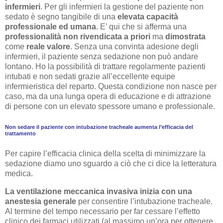
infermieri
. Per gli infermieri la gestione del paziente non
sedato è segno tangibile di una
elevata capacità
professionale ed umana
. E’ qui che si afferma una
professionalità non rivendicata a priori
ma
dimostrata
come
reale valore
. Senza una convinta adesione degli
infermieri, il paziente senza sedazione non può andare
lontano. Ho la possibilità di trattare regolarmente pazienti
intubati e non sedati grazie all’eccellente equipe
infermieristica del reparto. Questa condizione non nasce per
caso, ma da una lunga opera di educazione e di attrazione
di persone con un elevato spessore umano e professionale.
Non sedare il paziente con intubazione tracheale aumenta l’efficacia del
trattamento
Per capire l’efficacia clinica della scelta di minimizzare la
sedazione diamo uno sguardo a ciò che ci dice la letteratura
medica.
La ventilazione meccanica invasiva inizia con una
anestesia generale
per consentire l’intubazione tracheale.
Al termine del tempo necessario per far cessare l’effetto
clinico dei farmaci utilizzati (al massimo un’ora per ottenere