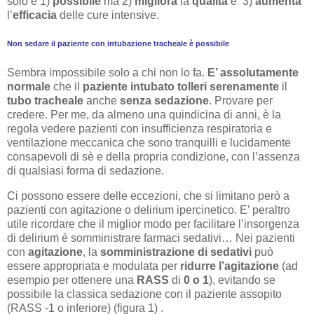
solo è 1)
possibile
ma 2)
migliora
la
qualità
e 3)
aumenta
l’
efficacia
delle cure intensive.
Non sedare il paziente con intubazione tracheale è possibile
Sembra impossibile solo a chi non lo fa.
E’ assolutamente
normale
che il
paziente intubato
tolleri
serenamente
il
tubo tracheale
anche
senza sedazione
. Provare per
credere. Per me, da almeno una quindicina di anni, è la
regola vedere pazienti con insufficienza respiratoria e
ventilazione meccanica che sono tranquilli e lucidamente
consapevoli di sè e della propria condizione, con l’assenza
di qualsiasi forma di sedazione.
Ci possono essere delle eccezioni, che si limitano però a
pazienti con agitazione o delirium ipercinetico. E’ peraltro
utile ricordare che il miglior modo per facilitare l’insorgenza
di delirium è somministrare farmaci sedativi… Nei pazienti
con
agitazione
, la
somministrazione di sedativi
può
essere appropriata e modulata per
ridurre l’agitazione
(ad
esempio per ottenere una
RASS
di
0 o 1
), evitando se
possibile la classica sedazione con il paziente assopito
(RASS -1 o inferiore) (figura 1) .