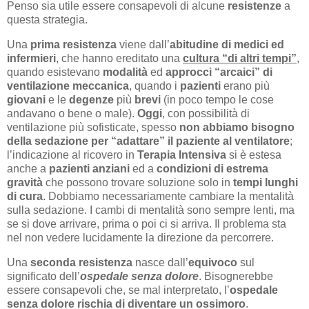
Penso sia utile essere consapevoli di alcune
resistenze
a
questa strategia.
Una
prima resistenza
viene dall’
abitudine di medici ed
infermieri
, che hanno ereditato una
cultura “di altri tempi”
,
quando esistevano
modalità
ed
approcci
“arcaici” di
ventilazione meccanica
, quando i
pazienti
erano più
giovani
e le
degenze
più
brevi
(in poco tempo le cose
andavano o bene o male).
Oggi
, con possibilità di
ventilazione più sofisticate, spesso
non abbiamo bisogno
della sedazione per “adattare” il paziente al ventilatore
;
l’indicazione al ricovero in
Terapia Intensiva
si è estesa
anche a
pazienti anziani
ed a
condizioni di estrema
gravità
che possono trovare soluzione solo in
tempi lunghi
di cura
. Dobbiamo necessariamente cambiare la mentalità
sulla sedazione. I cambi di mentalità sono sempre lenti, ma
se si dove arrivare, prima o poi ci si arriva. Il problema sta
nel non vedere lucidamente la direzione da percorrere.
Una
seconda resistenza
nasce dall’
equivoco
sul
significato dell’
ospedale senza dolore
. Bisognerebbe
essere consapevoli che, se mal interpretato, l’
ospedale
senza dolore rischia di diventare un ossimoro
.