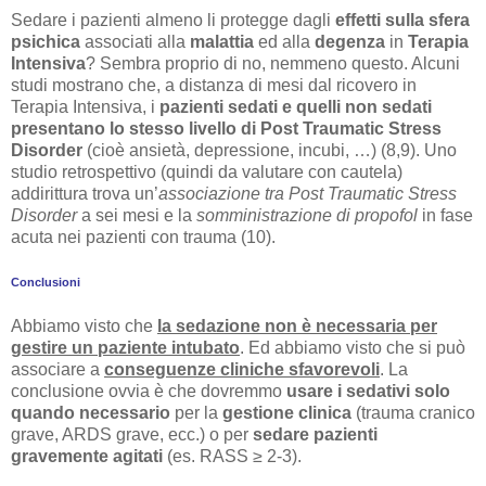
Sedare i pazienti almeno li protegge dagli
effetti sulla sfera
psichica
associati alla
malattia
ed alla
degenza
in
Terapia
Intensiva
? Sembra proprio di no, nemmeno questo. Alcuni
studi mostrano che, a distanza di mesi dal ricovero in
Terapia Intensiva, i
pazienti sedati e quelli non sedati
presentano lo stesso livello di Post Traumatic Stress
Disorder
(cioè ansietà, depressione, incubi, …) (8,9). Uno
studio retrospettivo (quindi da valutare con cautela)
addirittura trova un’
associazione tra Post Traumatic Stress
Disorder
a sei mesi e la
somministrazione di propofol
in fase
acuta nei pazienti con trauma (10).
Conclusioni
Abbiamo visto che
la sedazione non è necessaria per
gestire un paziente intubato
. Ed abbiamo visto che si può
associare a
conseguenze cliniche sfavorevoli
. La
conclusione ovvia è che dovremmo
usare i sedativi solo
quando necessario
per la
gestione clinica
(trauma cranico
grave, ARDS grave, ecc.) o per
sedare pazienti
gravemente agitati
(es. RASS ≥ 2-3).