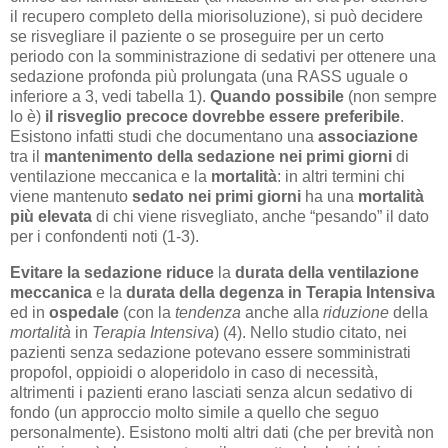
il recupero completo della miorisoluzione), si può decidere
se risvegliare il paziente o se proseguire per un certo
periodo con la somministrazione di sedativi per ottenere una
sedazione profonda più prolungata (una RASS uguale o
inferiore a 3, vedi tabella 1).
Quando possibile
(non sempre
lo è)
il risveglio precoce dovrebbe essere preferibile
.
Esistono infatti studi che documentano una
associazione
tra il
mantenimento della sedazione nei primi giorni
di
ventilazione meccanica e la
mortalità
: in altri termini chi
viene mantenuto
sedato nei primi giorni
ha una
mortalità
più elevata
di chi viene risvegliato, anche “pesando” il dato
per i confondenti noti (1-3).
Evitare la sedazione riduce
la
durata della ventilazione
meccanica
e la
durata della degenza in Terapia Intensiva
ed in
ospedale
(con la
tendenza
anche alla
riduzione
della
mortalità
in
Terapia Intensiva
) (4). Nello studio citato, nei
pazienti senza sedazione potevano essere somministrati
propofol, oppioidi o aloperidolo in caso di necessità,
altrimenti i pazienti erano lasciati senza alcun sedativo di
fondo (un approccio molto simile a quello che seguo
personalmente). Esistono molti altri dati (che per brevità non