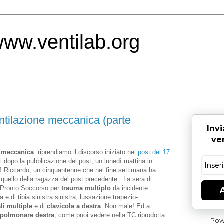
www.ventilab.org
ntilazione meccanica (parte
Invi
ven
e meccanica
: riprendiamo il discorso iniziato nel
post del 17
rni dopo la pubblicazione del post, un lunedì mattina in
. 4 Riccardo, un cinquantenne che nel fine settimana ha
a quello della ragazza del post precedente. La sera di
in Pronto Soccorso per
trauma multiplo
da incidente
A
ra e di tibia sinistra sinistra, lussazione trapezio-
ali multiple
e di
clavicola a destra
. Non male! Ed a
 polmonare
destra
, come puoi vedere nella TC riprodotta
Pow