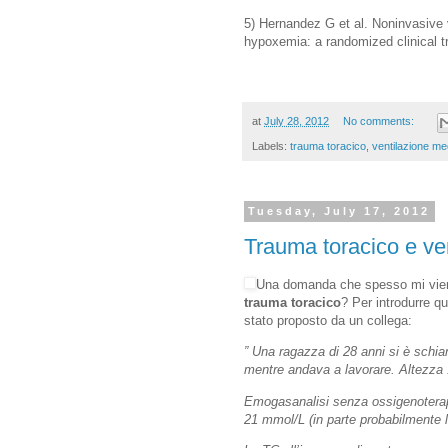
5) Hernandez G et al. Noninvasive v
hypoxemia: a randomized clinical t
at
July 28, 2012
No comments:
Labels:
trauma toracico
,
ventilazione m
Tuesday, July 17, 2012
Trauma toracico e ve
Una domanda che spesso mi vie
trauma toracico
? Per introdurre q
stato proposto da un collega:
” Una ragazza di 28 anni si è schia
mentre andava a lavorare. Altezza 1
Emogasanalisi senza ossigenote
21 mmol/L (in parte probabilmente l’