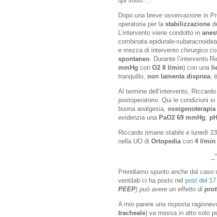
qui sotto.
Dopo una breve osservazione in Pro
operatoria per la
stabilizzazione
de
L’intervento viene condotto in
anes
combinata epidurale-subaracnoidea e
e mezza di intervento chirurgico c
spontaneo
. Durante l’intervento 
mmHg
con
O2 8 l/min
) con una
li
tranquillo,
non lamenta dispnea
, 
Al termine dell’intervento, Riccardo
postoperatorio. Qui le condizioni s
buona analgesia,
ossigenoterapia
evidenzia una
PaO2 69 mmHg
,
pH
Riccardo rimane stabile e lunedì 23 
nella UO di
Ortopedia
con
4 l/min
_°
Prendiamo spunto anche dal caso d
ventilab ci ha posto nel
post del 17 
PEEP
) può avere un effetto di
pro
A mio parere una risposta ragionev
tracheale
) va messa in atto solo p