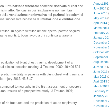
August 201
ico
l
‘intubazione tracheale
andrebbe
riservata
ai casi che
July 2014
(
ia in atto
. Nei casi in cui l’intubazione non sembra
June 2014
(
e della
ventilazione noninvasiva
nei
pazienti ipossiemici
May 2014
(
una successiva necessità di
intubazione e ventilazione
April 2014
(
March 201
entilab. In agosto ventilab rimane aperto, potrete seguirci
February 2
i e monti. E buon lavoro a chi continua a tirare la
January 20
December 
November 
October 20
September
August 201
y evaluation of blunt chest trauma: development of a
tial clinical decision making. J Trauma. 2000; 49:496-504
July 2013
(
June 2013
(
 predict mortality in patients with blunt chest wall trauma: a
May 2013
(
s. Injury 2012; 43:8-17
April 2013
(
ic computed tomography in the first assessment of severely
March 201
rauma: results of a prospective study. J Trauma 1997;
February 2
January 20
December 
 of rib fractures and the prediction of acute respiratory
November 