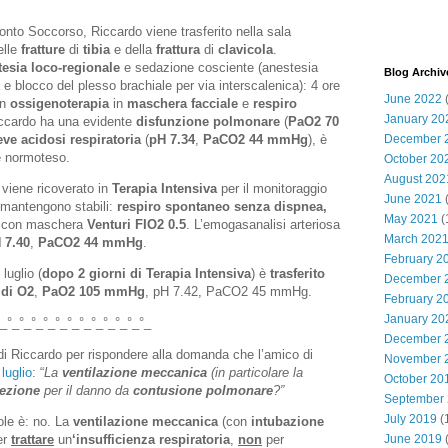
nto Soccorso, Riccardo viene trasferito nella sala
lle
fratture
di
tibia
e della
frattura
di
clavicola
.
tesia loco-regionale
e sedazione cosciente (anestesia
Blog Archiv
 blocco del plesso brachiale per via interscalenica): 4 ore
June 2022
(
on
ossigenoterapia
in
maschera facciale
e
respiro
January 20
Riccardo ha una evidente
disfunzione polmonare
(
PaO2 70
eve acidosi respiratoria
(
pH 7.34
,
PaCO2 44 mmHg
), è
December 
è normoteso.
October 20
August 202
 viene ricoverato in
Terapia Intensiva
per il monitoraggio
June 2021
(
i mantengono stabili:
respiro spontaneo senza dispnea,
May 2021
(
con maschera
Venturi FIO2 0.5
. L’emogasanalisi arteriosa
March 202
 7.40
,
PaCO2 44 mmHg
.
February 2
luglio (
dopo 2 giorni di Terapia Intensiva
) è
trasferito
December 
 di O2
,
PaO2 105 mmHg
, pH 7.42, PaCO2 45 mmHg.
February 2
January 20
_°_°_°_°_°_°_°_°_°_°_°_°_
December 
i Riccardo per rispondere alla domanda che l’amico di
November 
luglio
: “
La
ventilazione meccanica
(in particolare la
October 20
tezione
per il danno da
contusione polmonare
?”
September
July 2019
(
ole è: no. La
ventilazione meccanica
(con
intubazione
er
trattare
un
‘insufficienza respiratoria
,
non
per
June 2019
(