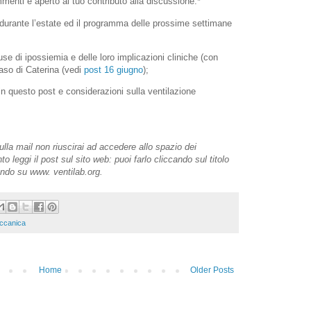
enti è aperto al tuo contributo alla discussione.*
à durante l’estate ed il programma delle prossime settimane
use di ipossiemia e delle loro implicazioni cliniche (con
aso di Caterina (vedi
post 16 giugno
);
n questo post e considerazioni sulla ventilazione
sulla mail non riuscirai ad accedere allo spazio dei
leggi il post sul sito web: puoi farlo cliccando sul titolo
dando su www. ventilab.org.
eccanica
Home
Older Posts