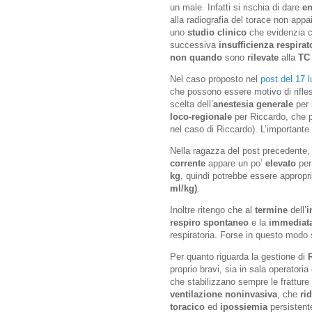
un male. Infatti si rischia di dare
en
alla radiografia del torace non ap
uno
studio clinico
che evidenzia 
successiva
insufficienza respirat
non
quando
sono
rilevate
alla
TC 
Nel caso proposto nel
post del 17 l
che possono essere motivo di rifl
scelta dell’
anestesia generale
per 
loco-regionale
per Riccardo, che p
nel caso di Riccardo). L’importante
Nella ragazza del post precedente
corrente
appare un po’
elevato
per
kg
, quindi potrebbe essere appropr
ml/kg)
.
Inoltre ritengo che al
termine
dell’
i
respiro spontaneo
e la
immediata
respiratoria. Forse in questo modo s
Per quanto riguarda la gestione di
proprio bravi, sia in sala operatoria
che stabilizzano sempre le fratture 
ventilazione noninvasiva
, che
ri
toracico
ed
ipossiemia
persistente