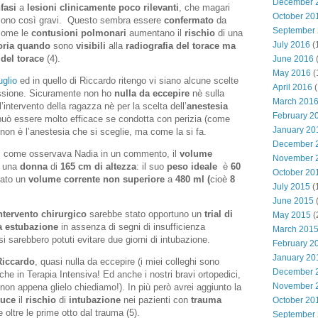
December 
fasi
a
lesioni
clinicamente poco rilevanti
, che magari
October 20
paiono così gravi. Questo sembra essere
confermato
da
September
come le
contusioni polmonari
aumentano il
rischio
di una
July 2016
(
oria
quando
sono
visibili
alla
radiografia
del torace
ma
del torace
(4).
June 2016
(
May 2016
(
uglio
ed in quello di Riccardo ritengo vi siano alcune scelte
April 2016
(
essione. Sicuramente non ho
nulla da eccepire
nè sulla
March 201
l’intervento della ragazza nè per la scelta dell’
anestesia
February 2
uò essere molto efficace se condotta con perizia (come
January 20
 non è l’anestesia che si sceglie, ma come la si fa.
December 
, come osservava Nadia in un commento, il
volume
November 
 una
donna
di
165 cm di altezza
: il suo
peso ideale
è
60
October 20
iato un
volume corrente
non superiore
a
480 ml (
cioè
8
July 2015
(
June 2015
(
ntervento chirurgico
sarebbe stato opportuno un
trial di
May 2015
(
 estubazione
in assenza di segni di insufficienza
March 201
i sarebbero potuti evitare due giorni di intubazione.
February 2
January 20
Riccardo
, quasi nulla da eccepire (i miei colleghi sono
December 
 che in Terapia Intensiva! Ed anche i nostri bravi ortopedici,
November 
non appena glielo chiediamo!). In più però avrei aggiunto la
duce
il
rischio
di
intubazione
nei pazienti con
trauma
October 20
 oltre le prime otto dal trauma (5).
September