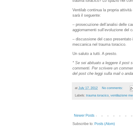
trauma toracico? Lo spazio nei comm
Ventilab continua la propria attivit
sarà il seguente:
– prosecuzione dell’analisi delle ca
aggiornamenti sull’evoluzione del c
– discussione del caso presentato i
meccanica nel trauma toracico.
Un saluto a tutti. A presto.
* Se sei abituato a leggere il post 
commenti. Per scrivere un commento 
del post che leggi sulla mail o an
at
July 17, 2012
No comments:
Labels:
trauma toracico
,
ventilazione m
Newer Posts
Subscribe to:
Posts (Atom)