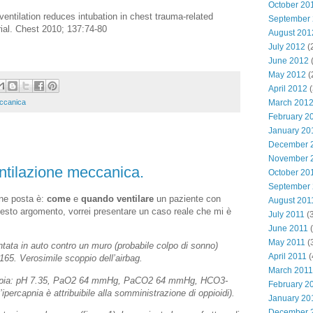
October 20
entilation reduces intubation in chest trauma-related
September
rial. Chest 2010; 137:74-80
August 201
July 2012
(
June 2012
(
May 2012
(
April 2012
(
eccanica
March 201
February 2
January 20
December 
November 
ntilazione meccanica.
October 20
September
ne posta è:
come
e
quando ventilare
un paziente con
August 201
uesto argomento, vorrei presentare un caso reale che mi è
July 2011
(3
June 2011
(
May 2011
(
ntata in auto contro un muro (probabile colpo di sonno)
April 2011
(
65. Verosimile scoppio dell’airbag.
March 2011
rapia: pH 7.35, PaO2 64 mmHg, PaCO2 64 mmHg, HCO3-
February 2
ipercapnia è attribuibile alla somministrazione di oppioidi).
January 20
December 