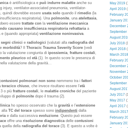
anica
è antifisiologica e
può indurre malattie
anche su
May 2019
(
g injury, ventilator-associated pneumonia, ventilator-
April 2019
(
), quindi dovrebbe essere
usata
solo
quando il
rimedio
(la
February 2
insufficienza respiratoria). Una
polmonite
, una
atelettasia
,
January 20
bbero essere
trattate
con
la
ventilazione meccanica
December 
ando
causano
insufficienza
respiratoria
refrattaria
a
September
a
e (quando appropriata)
ventilazione noninvasiva
.
August 201
i
segni
clinici
e
radiologici
(valutati alla
radiografia del
July 2018
(
e
morbidità
? Il
Thoracic Trauma Severity Score
(vedi
April 2018
(
no la valutazione congiunta di
ipossiemia
,
fratture costali
,
March 201
mento pleurico
ed
età
(1). In questo score le presenza di
February 2
nella valutazione della gravità…
December 
November 
October 20
contusioni polmonari
non
sono
nemmeno tra i
fattori
September
 toracico chiuso
, che invece risultano essere l’
età
August 201
 3 o più
fratture costali
, le
malattie croniche
del paziente
July 2017
(
viluppo di
polmonite
dopo il trauma (2).
May 2017
(
clinica
ho spesso osservato che la
gravità
e l’
estensione
April 2017
(
i alla
TC del torace
spesso sono
indipendenti
dalla
March 201
oria
e dalla successiva
evoluzione
. Questo può essere
February 2
race
offre una
risoluzione diagnostica
delle
contusioni
January 20
 quella della
radiografia del torace
(3). E questo a volte è