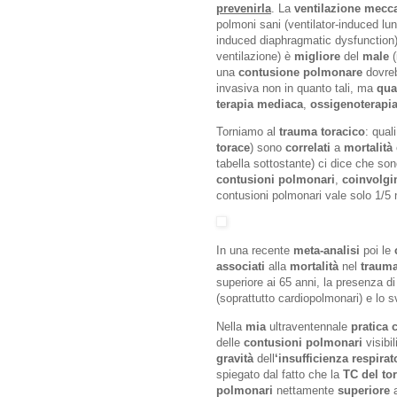
prevenirla
. La
ventilazione mecc
polmoni sani (ventilator-induced lun
induced diaphragmatic dysfunction
ventilazione) è
migliore
del
male
(
una
contusione polmonare
dovre
invasiva non in quanto tali, ma
qu
terapia mediaca
,
ossigenoterapi
Torniamo al
trauma toracico
: qual
torace
) sono
correlati
a
mortalità
tabella sottostante) ci dice che so
contusioni polmonari
,
coinvolgi
contusioni polmonari vale solo 1/5 
In una recente
meta-analisi
poi le
associati
alla
mortalità
nel
trauma
superiore ai 65 anni, la presenza di
(soprattutto cardiopolmonari) e lo s
Nella
mia
ultraventennale
pratica 
delle
contusioni polmonari
visibil
gravità
dell
‘insufficienza respirat
spiegato dal fatto che la
TC del to
polmonari
nettamente
superiore
a