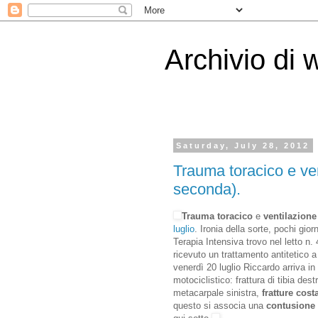
Archivio di 
Saturday, July 28, 2012
Trauma toracico e ve
seconda).
Trauma toracico
e
ventilazion
luglio
. Ironia della sorte, pochi gio
Terapia Intensiva trovo nel letto n
ricevuto un trattamento antitetico 
venerdì 20 luglio Riccardo arriva 
motociclistico: frattura di tibia dest
metacarpale sinistra,
fratture cost
questo si associa una
contusione