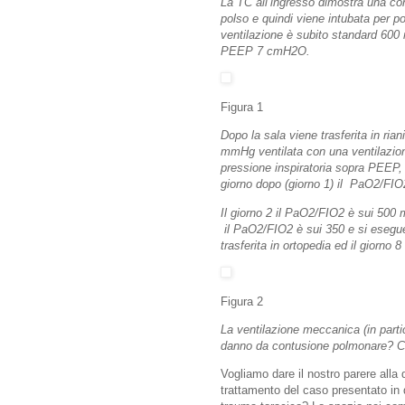
La TC all’ingresso dimostra una con
polso e quindi viene intubata per po
ventilazione è subito standard 600 
PEEP 7 cmH2O.
Figura 1
Dopo la sala viene trasferita in r
mmHg ventilata con una ventilazion
pressione inspiratoria sopra PEEP,
giorno dopo (giorno 1) il PaO2/F
Il giorno 2 il PaO2/FIO2 è sui 500
il PaO2/FIO2 è sui 350 e si esegue
trasferita in ortopedia ed il giorno
Figura 2
La ventilazione meccanica (in parti
danno da contusione polmonare? C
Vogliamo dare il nostro parere all
trattamento del caso presentato in 