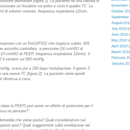
tusione polmonare (figura 1). La paziente ha una frattura di
November 
sizionare un fissatore sul polso e visto il quadro TC. La
ml di volume corrente, frequenza respiratoria 12/min,
October 20
September
August 201
July 2010
(
June 2010
(
May 2010
(
ianimazione con un PaO2/FIO2 che stupisce subito: 655
April 2010
(
e assistita controllata a pressione (16 cmH2O di
March 201
 10 cmH2O di PEEP, frequenza respiratoria 12/min). Il
February 2
IO2 è sempre sui 500 mmHg.
January 20
 mmHg, sceso poi a 250 dopo l’estubazione. Il giorno 3
 una nuova TC (figura 2). La paziente viene quindi
 8 è dimessa a casa.
colare la PEEP) può avere un effetto di protezione per il
osa ne pensate?”
a domanda che viene posta? Quali considerazioni sul
questo post? Quali suggerimenti sulla ventilazione nel