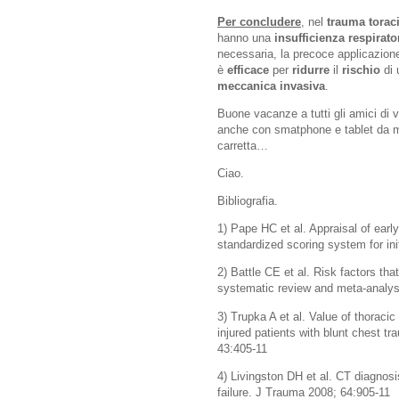
Per concludere
, nel
trauma torac
hanno una
insufficienza respirator
necessaria, la precoce applicazion
è
efficace
per
ridurre
il
rischio
di 
meccanica invasiva
.
Buone vacanze a tutti gli amici di v
anche con smatphone e tablet da mar
carretta…
Ciao.
Bibliografia.
1) Pape HC et al. Appraisal of earl
standardized scoring system for ini
2) Battle CE et al. Risk factors that
systematic review and meta-analysi
3) Trupka A et al. Value of thorac
injured patients with blunt chest t
43:405-11
4) Livingston DH et al. CT diagnosis
failure. J Trauma 2008; 64:905-11