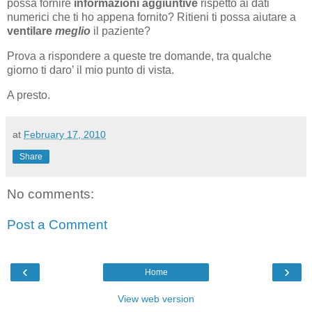
possa fornire
informazioni aggiuntive
rispetto ai dati
numerici che ti ho appena fornito? Ritieni ti possa aiutare a
ventilare
meglio
il paziente?
Prova a rispondere a queste tre domande, tra qualche
giorno ti daro’ il mio punto di vista.
A presto.
at
February 17, 2010
Share
No comments:
Post a Comment
‹
›
Home
View web version