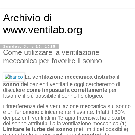
Archivio di
www.ventilab.org
Sunday, July 26, 2015
Come utilizzare la ventilazione
meccanica per favorire il sonno
La
ventilazione meccanica
disturba
il
sonno
dei pazienti ventilati e oggi cercheremo di
discutere
come impostarla correttamente
per
favorire il più possibile il sonno fisiologico.
L’interferenza della ventilazione meccanica sul sonno
è un fenomeno clinicamente rilevante. Infatti il 60%
dei pazienti ventilati in Terapia Intensiva ha disturbi
del sonno attribuibili alla ventilazione meccanica (1).
Limitare le turbe del sonno
(nei limiti del possibile)
è importante sia per mi
gli
orare il
comfort
del