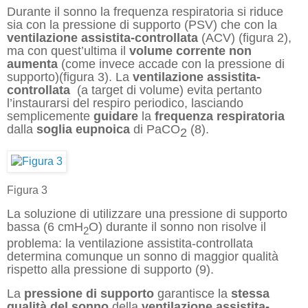
Durante il sonno la frequenza respiratoria si riduce
sia con la pressione di supporto (PSV) che con la
ventilazione assistita-controllata
(ACV) (figura 2),
ma con quest’ultima
il
volume corrente non
aumenta
(come invece accade con la pressione di
supporto)
(figura 3). L
a
ventilazione assistita-
controllata
(a target di volume)
evita pertanto
l’instaurarsi del respiro periodico, lasciando
semplicemente
guidare
la
frequenza respiratoria
da
lla
soglia eupnoica
di PaCO
(8).
2
Figura 3
La soluzione di utilizzare una pressione di supporto
bassa (6 cmH
O) durante il sonno non risolve il
2
problema: la ventilazione assistita-controllata
determina comunque un sonno di maggior qualità
rispetto alla pressione di supporto (9).
La
pressione di supporto
garantisce la
stessa
qualità del sonno
della
ventilazione assistita-