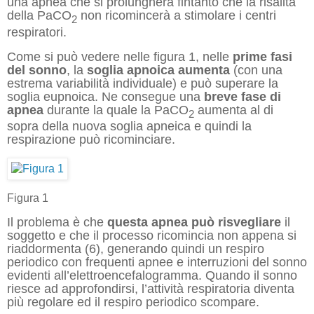
una apnea che si prolungherà fintanto che la risalita
della PaCO
non ricomincerà a stimolare i centri
2
respiratori.
Come si può vedere nelle figura 1, nelle
prime fasi
del sonno
, la
soglia apnoica aumenta
(con una
estrema variabilità individuale) e può superare la
soglia eupnoica. Ne consegue una
breve fase di
apnea
durante la quale la PaCO
aumenta al di
2
sopra della nuova soglia apneica e quindi la
respirazione può ricominciare.
Figura 1
Il problema è che
q
uesta apnea
può
risvegliare
il
soggetto e che il processo ricomincia non appena si
riaddormenta (6), generando quindi un respiro
periodico con frequenti apnee e interruzioni del sonno
evidenti all’elettroencefalogramma. Quando il sonno
riesce ad approfondirsi, l’attività respiratoria diventa
più regolare ed il respiro periodico scompare.