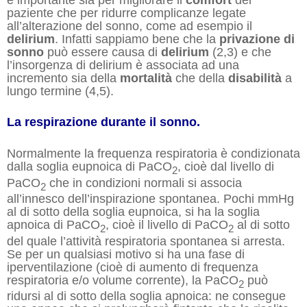
paziente che per ridurre complicanze legate
all’alterazione del sonno, come ad esempio il
delirium
. Infatti sappiamo bene che la
privazione di
sonno
può essere causa di
delirium
(2,3) e che
l’insorgenza di delirium è associata ad una
incremento sia della
mortalità
che della
disabilità
a
lungo termine (4,5).
La respirazione durante il sonno.
Normalmente la frequenza respiratoria è condizionata
dalla soglia eupnoica di PaCO
, cioè dal livello di
2
PaCO
che in condizioni normali si associa
2
all’innesco dell’inspirazione spontanea. Pochi mmHg
al di sotto della soglia eupnoica, si ha la soglia
apnoica di PaCO
, cioè il livello di PaCO
al di sotto
2
2
del quale l’attività respiratoria spontanea si arresta.
Se per un qualsiasi motivo si ha una fase di
iperventilazione (cioè di aumento di frequenza
respiratoria e/o volume corrente), la PaCO
può
2
ridursi al di sotto della soglia apnoica: ne consegue