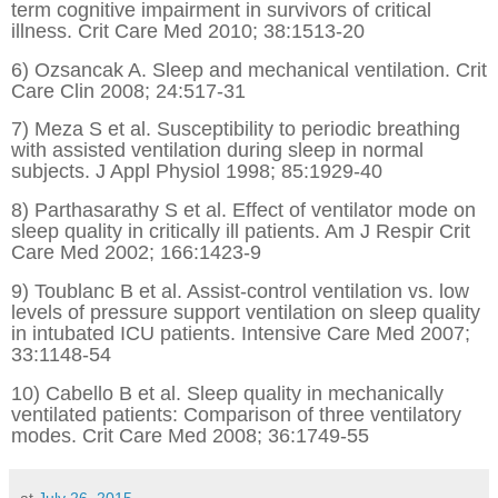
term cognitive impairment in survivors of critical
illness. Crit Care Med 2010; 38:1513-20
6) Ozsancak A. Sleep and mechanical ventilation. Crit
Care Clin 2008; 24:517-31
7) Meza S et al. Susceptibility to periodic breathing
with assisted ventilation during sleep in normal
subjects. J Appl Physiol 1998; 85:1929-40
8) Parthasarathy S et al. Effect of ventilator mode on
sleep quality in critically ill patients. Am J Respir Crit
Care Med 2002; 166:1423-9
9) Toublanc B et al. Assist-control ventilation vs. low
levels of pressure support ventilation on sleep quality
in intubated ICU patients. Intensive Care Med 2007;
33:1148-54
10) Cabello B et al. Sleep quality in mechanically
ventilated patients: Comparison of three ventilatory
modes. Crit Care Med 2008; 36:1749-55
at
July 26, 2015