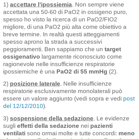
1)
accettare l’ipossiemia
. Non sempre viene
accettata una 50-60 di PaO2 in ossigeno puro,
spesso ho visto la ricerca di un PaO2/FIO2
migliore, di una PaO2 più alta come obiettivo a
breve termine. In realtà questi atteggiamenti
spesso aprono la strada a successivi
peggioramenti. Ben sappiamo che un
target
ossigenativo
largamente riconosciuto come
ragionevole nelle insufficienze respiratorie
ipossiemiche è una
PaO2 di 55 mmHg
(2).
2)
posizione laterale
. Nelle insufficienze
respiratorie esclusivamente monolaterali può
essere un valore aggiunto (vedi sopra e vedi
post
del 12/12/2010
).
3)
sospensione della sedazione
. Le evidenze
sugli
effetti della sedazione
nei
pazienti
ventilati
sono ormai molte e tutte concordi:
meno