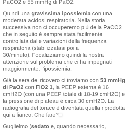
PaCO2 e 55 mmHg di PaO2.
Quindi una
gravissima ipossiemia
con una
moderata acidosi respiratoria. Nella storia
successiva non ci occuperemo più della PaCO2
che in seguito è sempre stata facilmente
controllata dalle variazioni della frequenza
respiratoria (stabilizzatasi poi a
30/minuto). Focalizziamo quindi la nostra
attenzione sul problema che ci ha impegnati
maggiormente: l’ipossiemia.
Già la sera del ricovero ci troviamo con
53 mmHg
di PaO2
con
FIO2 1
, la PEEP esterna è 16
cmH2O (con una PEEP totale di 18-19 cmH2O) e
la pressione di plateau è circa 30 cmH2O. La
radiografia del torace è diventata quella riprodotta
qui a fianco. Che fare?
Guglielmo (
sedato
e, quando necessario,