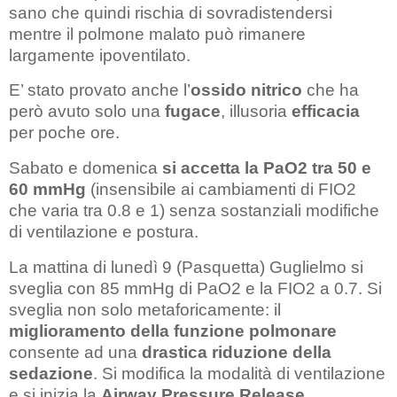
sano che quindi rischia di sovradistendersi
mentre il polmone malato può rimanere
largamente ipoventilato.
E’ stato provato anche l’
ossido nitrico
che ha
però avuto solo una
fugace
, illusoria
efficacia
per poche ore.
Sabato e domenica
si accetta la PaO2 tra 50 e
60 mmHg
(insensibile ai cambiamenti di FIO2
che varia tra 0.8 e 1) senza sostanziali modifiche
di ventilazione e postura.
La mattina di lunedì 9 (Pasquetta) Guglielmo si
sveglia con 85 mmHg di PaO2 e la FIO2 a 0.7. Si
sveglia non solo metaforicamente: il
miglioramento della funzione polmonare
consente ad una
drastica riduzione della
sedazione
. Si modifica la modalità di ventilazione
e si inizia la
Airway Pressure Release