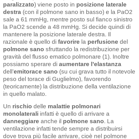
paralizzato
) viene posto in
posizione laterale
destra
(con il polmone sano in basso) e la PaO2
sale a 61 mmHg, mentre posto sul fianco sinistro
la PaO2 scende a 48 mmHg. Si decide quindi di
mantenere la posizione laterale destra. Il
razionale è quello di
favorire
la
perfusione
del
polmone
sano
sfruttando la redistribuzione per
gravità del flusso ematico polmonare (1). Inoltre
possiamo sperare di
aumentare
l’elastanza
dell’
emitorace sano
(su cui grava tutto il notevole
peso del torace di Guglielmo), favorendo
(teoricamente) la distribuzione della ventilazione
in quello malato.
Un
rischio
delle
malattie polmonari
monolaterali
infatti è quello di arrivare a
danneggiare
anche il
polmone sano
. La
ventilazione infatti tende sempre a distribuirsi
dove trova più facile arrivare, cioè nel polmone