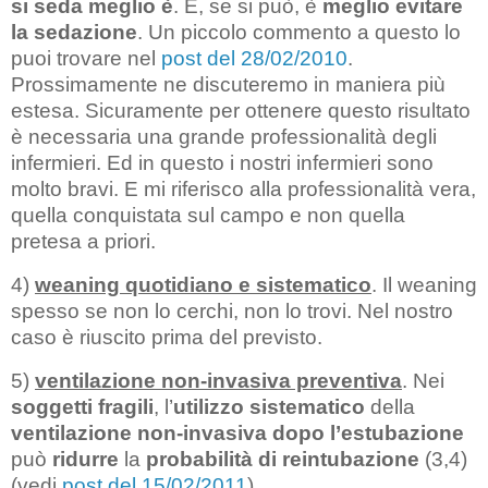
si seda meglio è
. E, se si può, è
meglio evitare
la sedazione
. Un piccolo commento a questo lo
puoi trovare nel
post del 28/02/2010
.
Prossimamente ne discuteremo in maniera più
estesa. Sicuramente per ottenere questo risultato
è necessaria una grande professionalità degli
infermieri. Ed in questo i nostri infermieri sono
molto bravi. E mi riferisco alla professionalità vera,
quella conquistata sul campo e non quella
pretesa a priori.
4)
weaning quotidiano e sistematico
. Il weaning
spesso se non lo cerchi, non lo trovi. Nel nostro
caso è riuscito prima del previsto.
5)
ventilazione non-invasiva preventiva
. Nei
soggetti fragili
, l’
utilizzo sistematico
della
ventilazione non-invasiva
dopo l’estubazione
può
ridurre
la
probabilità di reintubazione
(3,4)
(vedi
post del 15/02/2011
).