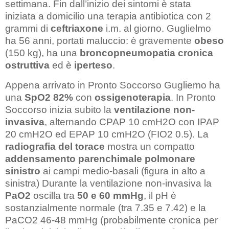
settimana. Fin dall’inizio dei sintomi è stata
iniziata a domicilio una terapia antibiotica con 2
grammi di
ceftriaxone
i.m. al giorno. Guglielmo
ha 56 anni, portati maluccio: è gravemente
obeso
(150 kg), ha una
broncopneumopatia cronica
ostruttiva
ed è
iperteso
.
Appena arrivato in Pronto Soccorso Gugliemo ha
una
SpO2 82%
con
ossigenoterapia
. In Pronto
Soccorso inizia subito la
ventilazione non-
invasiva
, alternando CPAP 10 cmH2O con IPAP
20 cmH2O ed EPAP 10 cmH2O (FIO2 0.5). La
radiografia del torace
mostra un compatto
addensamento parenchimale polmonare
sinistro
ai campi medio-basali (figura in alto a
sinistra) Durante la ventilazione non-invasiva la
PaO2
oscilla tra
50 e 60 mmHg
, il pH è
sostanzialmente normale (tra 7.35 e 7.42) e la
PaCO2 46-48 mmHg (probabilmente cronica per