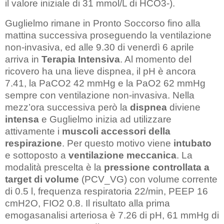
il valore iniziale di 31 mmol/L di HCO3-).
Guglielmo rimane in Pronto Soccorso fino alla
mattina successiva proseguendo la ventilazione
non-invasiva, ed alle 9.30 di venerdì 6 aprile
arriva in
Terapia Intensiva
. Al momento del
ricovero ha una lieve dispnea, il pH è ancora
7.41, la PaCO2 42 mmHg e la PaO2 62 mmHg
sempre con ventilazione non-invasiva. Nella
mezz’ora successiva però la
dispnea
diviene
intensa
e Guglielmo inizia ad utilizzare
attivamente i
muscoli accessori della
respirazione
. Per questo motivo viene
intubato
e sottoposto a
ventilazione meccanica
. La
modalità prescelta è la
pressione controllata a
target di volume
(PCV_VG) con volume corrente
di 0.5 l, frequenza respiratoria 22/min, PEEP 16
cmH2O, FIO2 0.8. Il risultato alla prima
emogasanalisi arteriosa è 7.26 di pH, 61 mmHg di