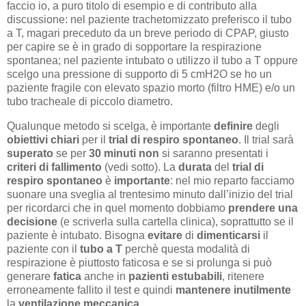
faccio io, a puro titolo di esempio e di contributo alla
discussione: nel paziente trachetomizzato preferisco il tubo
a T, magari preceduto da un breve periodo di CPAP, giusto
per capire se è in grado di sopportare la respirazione
spontanea; nel paziente intubato o utilizzo il tubo a T oppure
scelgo una pressione di supporto di 5 cmH2O se ho un
paziente fragile con elevato spazio morto (filtro HME) e/o un
tubo tracheale di piccolo diametro.
Qualunque metodo si scelga, è importante
definire
degli
obiettivi chiari
per il
trial di respiro spontaneo
. Il trial sarà
superato
se per
30 minuti
non
si saranno presentati i
criteri di fallimento
(vedi sotto). La
durata
del
trial di
respiro spontaneo
è
importante
: nel mio reparto facciamo
suonare una sveglia al trentesimo minuto dall’inizio del trial
per ricordarci che in quel momento dobbiamo
prendere una
decisione
(e scriverla sulla cartella clinica), soprattutto se il
paziente è intubato. Bisogna
evitare
di
dimenticarsi
il
paziente con il
tubo a T
perchè questa modalità di
respirazione è piuttosto faticosa e se si prolunga si può
generare
fatica
anche in
pazienti estubabili
, ritenere
erroneamente fallito il test e quindi
mantenere
inutilmente
la
ventilazione meccanica.