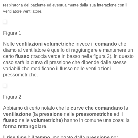
respiratoria del paziente ed eventualmente dalla sua interazione con il
ventilatore ventilatore.
Figura 1
Nelle
ventilazioni volumetriche
invece il
comando
che
diamo al ventilatore è quello di raggiungere e mantenere un
certo
flusso
(traccia verde in basso nella figura 2). In questo
caso sarà la curva di pressione che dipende dalle stesse
variabili che modificano il flusso nelle ventilazioni
pressometriche.
Figura 2
Abbiamo di certo notato che le
curve
che
comandano
la
ventilazione
(la
pressione
nelle
pressometriche
ed il
flusso
nelle
volumetriche
) hanno in comune una cosa: la
forma
rettangolare
.
Il
rise time
è il
tempo
impiegato dalla
pressione
per