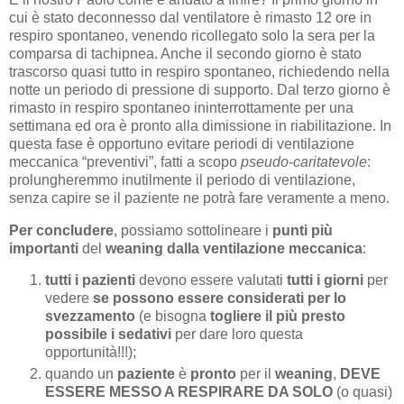
cui è stato deconnesso dal ventilatore è rimasto 12 ore in
respiro spontaneo, venendo ricollegato solo la sera per la
comparsa di tachipnea. Anche il secondo giorno è stato
trascorso quasi tutto in respiro spontaneo, richiedendo nella
notte un periodo di pressione di supporto. Dal terzo giorno è
rimasto in respiro spontaneo ininterrottamente per una
settimana ed ora è pronto alla dimissione in riabilitazione. In
questa fase è opportuno evitare periodi di ventilazione
meccanica “preventivi”, fatti a scopo
pseudo-caritatevole
:
prolungheremmo inutilmente il periodo di ventilazione,
senza capire se il paziente ne potrà fare veramente a meno.
Per concludere
, possiamo sottolineare i
punti più
importanti
del
weaning dalla ventilazione meccanica
:
tutti i pazienti
devono essere valutati
tutti i giorni
per
vedere
se possono essere considerati per lo
svezzamento
(e bisogna
togliere il più presto
possibile i sedativi
per dare loro questa
opportunità!!!);
quando un
paziente
è
pronto
per il
weaning
,
DEVE
ESSERE MESSO A RESPIRARE DA SOLO
(o quasi)