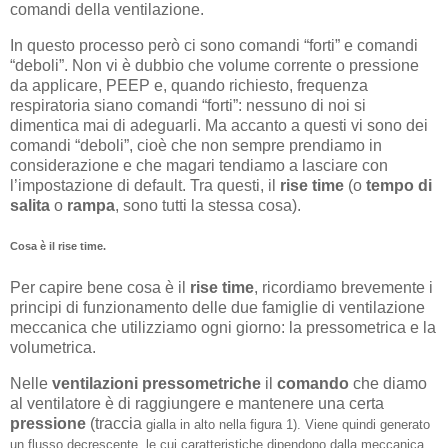
comandi della ventilazione.
In questo processo però ci sono comandi “forti” e comandi
“deboli”. Non vi è dubbio che volume corrente o pressione
da applicare, PEEP e, quando richiesto, frequenza
respiratoria siano comandi “forti”: nessuno di noi si
dimentica mai di adeguarli. Ma accanto a questi vi sono dei
comandi “deboli”, cioè che non sempre prendiamo in
considerazione e che magari tendiamo a lasciare con
l’impostazione di default. Tra questi, il
rise
time
(o
tempo
di
salita
o
rampa
, sono tutti la stessa cosa).
Cosa è il rise time.
Per capire bene cosa è il
rise time
, ricordiamo brevemente i
principi di funzionamento delle due famiglie di ventilazione
meccanica che utilizziamo ogni giorno: la pressometrica e la
volumetrica.
Nelle
ventilazioni pressometriche
il
comando
che diamo
al ventilatore è di raggiungere e mantenere una certa
pressione
(traccia
gialla
in alto nella figura 1). Viene quindi generato
un flusso decrescente, le cui caratteristiche dipendono dalla meccanica