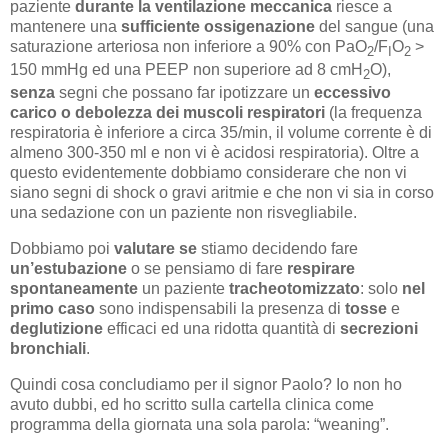
paziente
durante la ventilazione meccanica
riesce a
mantenere una
sufficiente ossigenazione
del sangue (una
saturazione arteriosa non inferiore a 90% con PaO
/F
O
>
2
I
2
150 mmHg ed una PEEP non superiore ad 8 cmH
O),
2
senza
segni che possano far ipotizzare un
eccessivo
carico o debolezza dei muscoli respiratori
(la frequenza
respiratoria è inferiore a circa 35/min, il volume corrente è di
almeno 300-350 ml e non vi è acidosi respiratoria). Oltre a
questo evidentemente dobbiamo considerare che non vi
siano segni di shock o gravi aritmie e che non vi sia in corso
una sedazione con un paziente non risvegliabile.
Dobbiamo poi
valutare
se
stiamo decidendo fare
un’estubazione
o se pensiamo di fare
respirare
spontaneamente
un paziente
tracheotomizzato
: solo
nel
primo caso
sono indispensabili la presenza di
tosse
e
deglutizione
efficaci ed una ridotta quantità di
secrezioni
bronchiali
.
Quindi cosa concludiamo per il signor Paolo? Io non ho
avuto dubbi, ed ho scritto sulla cartella clinica come
programma della giornata una sola parola: “weaning”.