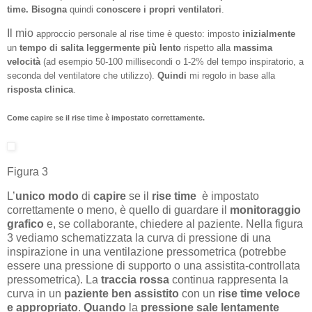
time.
Bisogna
quindi
conoscere i
propri
ventilatori
.
Il mio
approccio
personale al rise time è questo: imposto
inizialmente
un
tempo di salita leggermente più lento
rispetto alla
massima
velocità
(ad esempio 50-100 millisecondi o 1-2% del tempo inspiratorio, a
seconda del ventilatore che utilizzo).
Quindi
mi regolo in base alla
risposta clinica
.
Come capire se il rise time è impostato correttamente.
Figura 3
L’
unico modo
di
capire
se il
rise time
è impostato
correttamente o meno, è quello di guardare il
monitoraggio
grafico
e, se collaborante, chiedere al paziente. Nella figura
3 vediamo schematizzata la curva di pressione di una
inspirazione in una ventilazione pressometrica (potrebbe
essere una pressione di supporto o una assistita-controllata
pressometrica). La
traccia rossa
continua rappresenta la
curva in un
paziente ben assistito
con un
rise time veloce
e appropriato
.
Quando
la
pressione sale lentamente