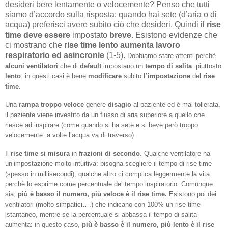
desideri bere lentamente o velocemente? Penso che tutti
siamo d’accordo sulla risposta: quando hai sete (d’aria o di
acqua) preferisci avere subito ciò che desideri. Quindi il
rise
time
deve essere
impostato
breve
. Esistono evidenze che
ci mostrano che
rise time lento
aumenta lavoro
respiratorio ed asincronie
(1-5).
Dobbiamo stare attenti perchè
alcuni
ventilatori
che di
default
impostano un
tempo di salita
piuttosto
lento
: in questi casi è bene
modificare
subito
l’impostazione
del
rise
time
.
Una
rampa
troppo veloce
genere
disagio
al paziente ed è mal tollerata,
il paziente viene investito da un flusso di aria superiore a quello che
riesce ad inspirare (come quando si ha sete e si beve però troppo
velocemente: a volte l’acqua va di traverso).
Il
rise time
si
misura
in
frazioni di secondo
. Qualche ventilatore ha
un’impostazione molto intuitiva: bisogna scegliere il tempo di rise time
(spesso in millisecondi), qualche altro ci complica leggermente la vita
perchè lo esprime come percentuale del tempo inspiratorio. Comunque
sia,
più è basso il numero, più veloce è il rise time.
Esistono poi dei
ventilatori (molto simpatici….) che indicano con 100% un rise time
istantaneo, mentre se la percentuale si abbassa il tempo di salita
aumenta: in questo caso,
più è basso è il numero, più lento è il rise