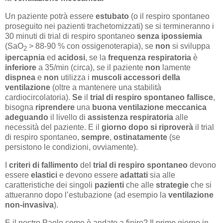
Un paziente potrà essere
estubato
(o il respiro spontaneo
proseguito nei pazienti trachetomizzati) se si termineranno i
30 minuti di trial di respiro spontaneo
senza ipossiemia
(SaO
> 88-90 % con ossigenoterapia), se
non
si sviluppa
2
ipercapnia
ed
acidosi
, se la
frequenza respiratoria
è
inferiore
a 35/min (circa), se il paziente
non
lamente
dispnea
e
non
utilizza i
muscoli accessori della
ventilazione
(oltre a mantenere una stabilità
cardiocircolatoria).
Se
il
trial
di respiro spontaneo fallisce
,
bisogna
riprendere
una
buona ventilazione meccanica
adeguando
il livello di
assistenza
respiratoria
alle
necessità del paziente. E il
giorno dopo si riproverà
il trial
di respiro spontaneo,
sempre
,
ostinatamente
(se
persistono le condizioni, ovviamente).
I
criteri di fallimento
del
trial di respiro spontaneo
devono
essere
elastici
e devono essere
adattati
sia alle
caratteristiche dei singoli
pazienti
che alle
strategie
che si
attueranno dopo l’estubazione (ad esempio la
ventilazione
non-invasiva
).
E il nostro Paolo come è andato a finire? Il primo giorno in