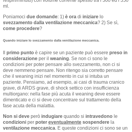
respiri/minuto) con volume corrente spesso tra i 300 ed i 350
ml.
Poniamoci
due domande
: 1)
è ora
di
iniziare
lo
svezzamento dalla ventilazione meccanica
? 2) Se sì,
come procedere
?
Quando iniziare lo svezzamento dalla ventilazione meccanica.
Il
primo punto
è capire se un paziente può essere
preso in
considerazione
per il
weaning
. Se non ci sono le
condizioni per poter pensare allo svezzamento, non ci si
deve nemmeno pensare. Non ritengo sia corretto pensare
che il weaning inizi nel momento in cui si intuba un
paziente. Pensiamo, ad esempio, ai casi di trauma cranico
grave, di ARDS grave, di shock settico con insufficienza
multiorgano: nella fase più acuta il weaning deve essere
dimenticato e ci si deve concentrare sul trattamento della
fase acuta della malattia.
Non si deve
però
indugiare
quando si
intravedono
le
condizioni
per
poter
eventualmente
sospendere
la
ventilazione meccanica
. E queste condizioni ci sono se un