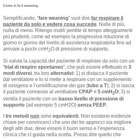
Come si fa il weaning.
Semplificando, “
fare weaning
” vuol dire
far respirare il
paziente da solo e vedere cosa succede
. Nulla di più,
nulla di meno. Ritengo inutili perdite di tempo atteggiamenti
più prudenti, come ad esempio la progressiva riduzione di
giorno in giorno del livello di assistenza respiratoria fino ad
arrivare a pochi cmH
O di pressione di supporto.
2
Si valuta la capacità del paziente di respirare da solo con un
“
trial di respiro spontaneo
“, che può essere effettuato in
3
modi diversi
, tra loro
alternativi
: 1) si distacca il paziente
dal ventilatore e lo si mette a respirare con un supplemento
di ossigeno e l’umidificazione dei gas (
tubo a T
); 2) si lascia
il paziente connesso al ventilatore
CPAP < 5 cmH
O
; 3) si
2
ventila il paziente con un
basso livello di pressione di
supporto
(ad esempio 5 cmH2O)
senza PEEP
.
I
tre metodi
non
sono
equivalenti.
Non esistono evidenze
chiare per convincerci che uno dei tre approcci sia migliore
degli altri due, deve essere il buon senso e l’esperienza
clinica che ci guida nella scelta. Posso dire quello che