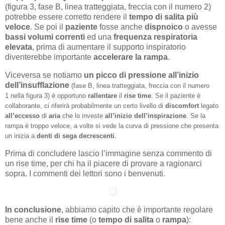
(figura 3, fase B, linea tratteggiata, freccia con il numero 2)
potrebbe essere corretto rendere il
tempo di salita più
veloce
. Se poi il
paziente
fosse anche
dispnoico
o avesse
bassi
volumi
correnti
ed una
frequenza
respiratoria
elevata
, prima di aumentare il supporto inspiratorio
diventerebbe importante
accelerare la rampa
.
Viceversa se notiamo
un picco di pressione all’inizio
dell’insufflazione
(fase B, linea tratteggiata, freccia con il numero
1 nella figura 3)
è opportuno
rallentare
il
rise time
. Se il paziente è
collaborante, ci riferirà probabilmente un certo livello di
discomfort
legato
all’eccesso
di
aria
che lo investe
all’inizio
dell’inspirazione
. Se la
rampa è troppo veloce, a volte si vede la curva di pressione che presenta
un inizia a
denti di sega decrescenti
.
Prima di concludere lascio l’immagine senza commento di
un rise time, per chi ha il piacere di provare a ragionarci
sopra. I commenti dei lettori sono i benvenuti.
In conclusione
, abbiamo capito che è importante regolare
bene anche il
rise time
(o
tempo di salita
o
rampa
):