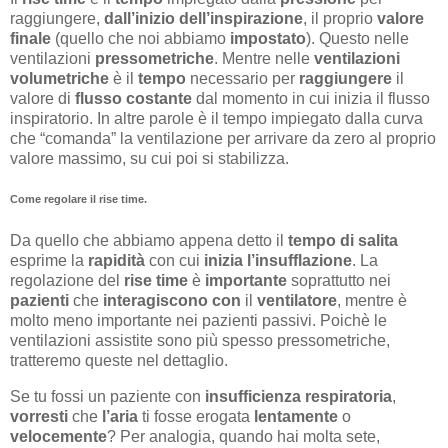
raggiungere,
dall’inizio dell’inspirazione
, il proprio
valore
finale
(quello che noi abbiamo
impostato
). Questo nelle
ventilazioni
pressometriche
. Mentre nelle
ventilazioni
volumetriche
è il
tempo
necessario per
raggiungere
il
valore di
flusso
costante
dal momento in cui inizia il flusso
inspiratorio. In altre parole è il tempo impiegato dalla curva
che “comanda” la ventilazione per arrivare da zero al proprio
valore massimo, su cui poi si stabilizza.
Come regolare il rise time.
Da quello che abbiamo appena detto il
tempo di salita
esprime la
rapidità
con cui
inizia
l’insufflazione
. La
regolazione del
rise
time
è
importante
soprattutto nei
pazienti
che
interagiscono
con
il
ventilatore
, mentre è
molto meno importante nei pazienti passivi. Poichè le
ventilazioni assistite sono più spesso pressometriche,
tratteremo queste nel dettaglio.
Se tu fossi un paziente con
insufficienza respiratoria
,
vorresti
che
l’aria
ti fosse erogata
lentamente
o
velocemente
? Per analogia, quando hai molta sete,