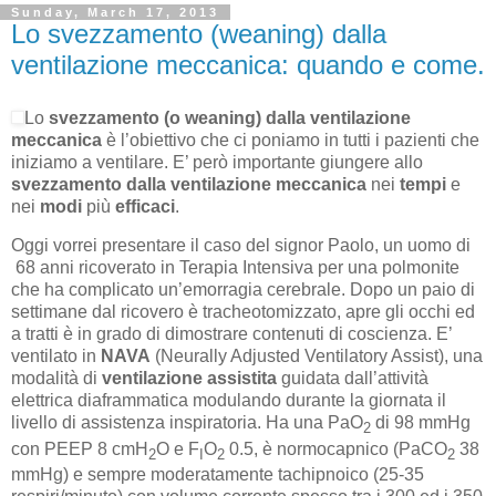
Sunday, March 17, 2013
Lo svezzamento (weaning) dalla
ventilazione meccanica: quando e come.
Lo
svezzamento (o weaning) dalla ventilazione
meccanica
è l’obiettivo che ci poniamo in tutti i pazienti che
iniziamo a ventilare. E’ però importante giungere allo
svezzamento dalla ventilazione meccanica
nei
tempi
e
nei
modi
più
efficaci
.
Oggi vorrei presentare il caso del signor Paolo, un uomo di
68 anni ricoverato in Terapia Intensiva per una polmonite
che ha complicato un’emorragia cerebrale. Dopo un paio di
settimane dal ricovero è tracheotomizzato, apre gli occhi ed
a tratti è in grado di dimostrare contenuti di coscienza. E’
ventilato in
NAVA
(Neurally Adjusted Ventilatory Assist), una
modalità di
ventilazione assistita
guidata dall’attività
elettrica diaframmatica modulando durante la giornata il
livello di assistenza inspiratoria. Ha una PaO
di 98 mmHg
2
con PEEP 8 cmH
O e F
O
0.5, è normocapnico (PaCO
38
2
I
2
2
mmHg) e sempre moderatamente tachipnoico (25-35