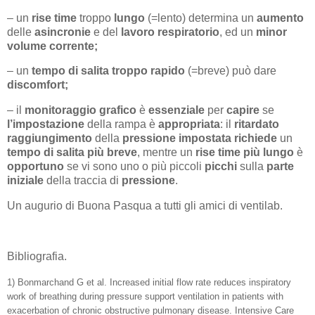
– un
rise time
troppo
lungo
(=lento) determina un
aumento
delle
asincronie
e del
lavoro respiratorio
, ed un
minor
volume
corrente;
– un
tempo di salita
troppo
rapido
(=breve) può dare
discomfort;
– il
monitoraggio grafico
è
essenziale
per
capire
se
l’impostazione
della rampa è
appropriata
: il
ritardato
raggiungimento
della
pressione
impostata
richiede
un
tempo di salita
più breve
, mentre un
rise time più lungo
è
opportuno
se vi sono uno o più piccoli
picchi
sulla
parte
iniziale
della traccia di
pressione
.
Un augurio di Buona Pasqua a tutti gli amici di ventilab.
Bibliografia.
1) Bonmarchand G et al.
Increased initial flow rate reduces inspiratory
work of breathing during pressure support ventilation in patients with
exacerbation of chronic obstructive pulmonary disease.
Intensive Care