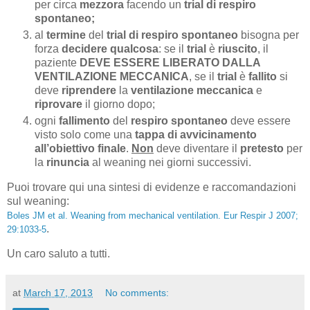
per circa
mezzora
facendo un
trial di respiro
spontaneo;
al
termine
del
trial di respiro spontaneo
bisogna per
forza
decidere
qualcosa
: se il
trial
è
riuscito
, il
paziente
DEVE ESSERE LIBERATO DALLA
VENTILAZIONE MECCANICA
, se il
trial
è
fallito
si
deve
riprendere
la
ventilazione
meccanica
e
riprovare
il giorno dopo;
ogni
fallimento
del
respiro spontaneo
deve essere
visto solo come una
tappa di avvicinamento
all’obiettivo finale
.
Non
deve diventare il
pretesto
per
la
rinuncia
al weaning nei giorni successivi.
Puoi trovare qui una sintesi di evidenze e raccomandazioni
sul weaning:
Boles JM et al. Weaning from mechanical ventilation. Eur Respir J 2007;
.
29:1033-5
Un caro saluto a tutti.
at
March 17, 2013
No comments: