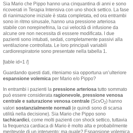
Sia Mario che Pippo hanno una cinquantina di anni e sono
ricoverati in Terapia Intensiva con uno shock settico. La fase
di rianimazione iniziale è stata completata, ed ora entrambi
sono in ritmo sinusale, hanno una pressione arteriosa
stabile con norepinefrina, la cui velocità di infusione da
alcune ore non necessita di esssere modificata. I due
pazienti sono intubati, sedati, completamente passivi alla
ventilazione controllata. Le loro principali variabili
cardiorespiratorie sono presentate nella tabella 1.
[table id=1 /]
Guardando questi dati, riteniamo sia opportuna un’ulteriore
espansione volemica
per Mario e/o Pippo?
In entrambi i pazienti la
pressione arteriosa
tutto sommato
può essere considerata
ragionevole, pressione venosa
centrale e
saturazione venosa centrale
(ScvO
) hanno
2
valori
sostanzialmente normali
(e quindi sono di scarsa
utilità nella decisione). Sia Mario che Pippo sono
tachicardici
, come molti pazienti con shock settico, tuttavia
la frequenza cardiaca di Mario è molto alta e probabilmente
meritevole di un intervento: ma quale? Espansione volemica