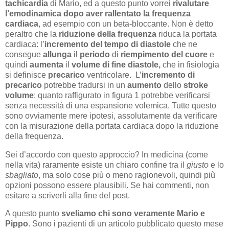
tachicardia
di Mario, ed a questo punto vorrei
rivalutare
l’emodinamica
dopo
aver rallentato la frequenza
cardiaca
, ad esempio con un beta-bloccante. Non è detto
peraltro che la
riduzione della frequenza
riduca la portata
cardiaca: l’
incremento del tempo di diastole
che ne
consegue
allunga
il
periodo
di
riempimento del cuore
e
quindi
aumenta
il
volume di fine diastole,
che in fisiologia
si definisce
precarico
ventricolare
.
L’
incremento di
precarico
potrebbe tradursi in un
aumento
dello
stroke
volume
: quanto raffigurato in figura 1 potrebbe verificarsi
senza necessità di una espansione volemica. Tutte questo
sono ovviamente mere ipotesi, assolutamente da verificare
con la misurazione della portata cardiaca dopo la riduzione
della frequenza.
Sei d’accordo con questo approccio? In medicina (come
nella vita) raramente esiste un chiaro confine tra il
giusto
e lo
sbagliato
, ma solo cose più o meno ragionevoli, quindi più
opzioni possono essere plausibili. Se hai commenti, non
esitare a scriverli alla fine del post.
A questo punto
sveliamo chi sono veramente Mario e
Pippo
. Sono i pazienti di un articolo pubblicato questo mese