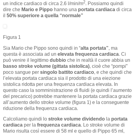
2
un indice cardiaco di circa 2.6 l/min/m
. Possiamo quindi
dire che
Mario e Pippo
hanno una
portata cardiaca
di circa
il
50% superiore a quella “normale”
Figura 1
Sia Mario che Pippo sono quindi in “
alta portata”
, ma
questa è associata ad un
elevata frequenza cardiaca
. Ci
può venire il legittimo
dubbio
che in realtà il cuore abbia un
basso stroke volume (gittata sistolica)
, cioè che “pompi”
poco sangue per
singolo battito cardiaco
, e che quindi che
l’elevata portata cardiaca sia il prodotto di una eiezione
sistolica ridotta per una frequenza cardiaca elevata. In
questo caso la somministrazione di fluidi (e quindi l’aumento
del precarico) potrebbe mantenere la portata cardiaca grazie
all’aumento dello stroke volume (figura 1) e la conseguente
riduzione della frequenza cardiaca.
Calcoliamo quindi lo
stroke volume
dividendo
la
portata
cardiaca
per la
frequenza cardiaca
. Lo stroke volume di
Mario risulta così essere di 58 ml e quello di Pippo 65 ml,