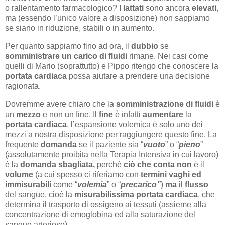
o rallentamento farmacologico? I
lattati
sono ancora
elevati
,
ma (essendo l’unico valore a disposizione) non sappiamo
se siano in riduzione, stabili o in aumento.
Per quanto sappiamo fino ad ora, il
dubbio
se
somministrare un carico di fluidi
rimane. Nei casi come
quelli di Mario (soprattutto) e Pippo ritengo che conoscere la
portata cardiaca
possa aiutare a prendere una decisione
ragionata.
Dovremme avere chiaro che la
somministrazione di fluidi
è
un
mezzo
e non un fine. Il
fine
è infatti
aumentare
la
portata cardiaca
, l’espansione volemica è solo uno dei
mezzi a nostra disposizione per raggiungere questo fine. La
frequente
domanda
se il paziente sia “
vuoto
” o “
pieno
”
(assolutamente proibita nella Terapia Intensiva in cui lavoro)
è la
domanda sbagliata,
perchè
ciò
che conta
non
è il
volume
(a cui spesso ci riferiamo con
termini vaghi ed
immisurabili
come “
volemia
” o “
precarico”
)
ma
il
flusso
del sangue, cioè la
misurabilissima
portata cardiaca
, che
determina il trasporto di ossigeno ai tessuti (assieme alla
concentrazione di emoglobina ed alla saturazione del
sangue arterioso).