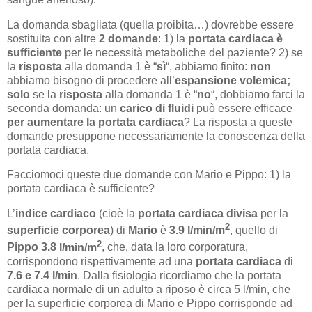
La domanda sbagliata (quella proibita…) dovrebbe essere
sostituita con altre
2 domande
: 1) la
portata cardiaca è
sufficiente
per le necessità metaboliche del paziente? 2) se
la
risposta
alla domanda 1 è “
sì
“, abbiamo finito:
non
abbiamo bisogno di procedere all’
espansione volemica;
solo
se la
risposta
alla domanda 1 è “
no
“, dobbiamo farci la
seconda domanda: un
carico di fluidi
può essere efficace
per
aumentare la portata cardiaca
? La risposta a queste
domande presuppone necessariamente la conoscenza della
portata cardiaca.
Facciomoci queste due domande con Mario e Pippo: 1) la
portata cardiaca è sufficiente?
L’
indice cardiaco
(cioè la
portata cardiaca
divisa
per la
2
superficie corporea
) di
Mario
è
3.9
l/min/m
, quello di
2
Pippo
3.8
l/min/m
, che, data la loro corporatura,
corrispondono rispettivamente ad una
portata cardiaca
di
7.6 e 7.4 l/min
. Dalla fisiologia ricordiamo che la portata
cardiaca normale di un adulto a riposo è circa 5 l/min, che
per la superficie corporea di Mario e Pippo corrisponde ad