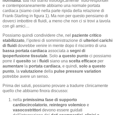
normalità
: tutti noi siamo fisiologicamente “fluid-responder”
e contemporaneamente abbiamo una normale portata
cardiaca (siamo cioè nella parte ripida della relazione di
Frank-Starling in figura 1). Ma non per questo pensiamo di
doverci imbottire di fluidi, a meno che non ci si trovi a tavola
con gli amici…
Possiamo quindi condividere che, nel
paziente critico
stabilizzato
, l’ipotesi di somministrazione di
ulteriori carichi
di fluidi
dovrebbe venire in mente dopo il riscontro di una
bassa portata cardiaca
associata a
segni di
ipoperfusione tissutale
. Solo
a questo punto
ci possiamo
porre il
quesito
se i
fluidi
siano una
scelta efficace
per
aumentare
la
portata cardiaca
, e quindi,
solo a questo
punto
, la
valutazione
della
pulse pressure variation
potrebbe avere un senso.
Prima dei saluti, possiamo provare a tradurre clinicamente
quello che abbiamo finora discusso:
nella
primissima fase di supporto
cardiocircolatorio
,
reintegro volemico
e
vasocostrittori
devono essere guidati