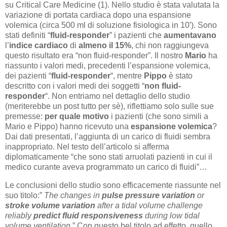
su Critical Care Medicine (1). Nello studio è stata valutata la
variazione di portata cardiaca dopo una espansione
volemica (circa 500 ml di soluzione fisiologica in 10′). Sono
stati definiti “
fluid-responder
” i pazienti che
aumentavano
l’
indice cardiaco
di
almeno il 15%
, chi non raggiungeva
questo risultato era “non fluid-responder”. Il nostro
Mario
ha
riassunto i valori medi, precedenti l’espansione volemica,
dei pazienti “
fluid-responder
“, mentre
Pippo
è stato
descritto con i valori medi dei soggetti “
non
fluid-
responder
“. Non entriamo nel dettaglio dello studio
(meriterebbe un post tutto per sè), riflettiamo solo sulle sue
premesse:
per quale motivo
i pazienti (che sono simili a
Mario e Pippo) hanno ricevuto una
espansione volemica
?
Dai dati presentati, l’aggiunta di un carico di fluidi sembra
inappropriato. Nel testo dell’articolo si afferma
diplomaticamente “che sono stati arruolati pazienti in cui il
medico curante aveva programmato un carico di fluidi”…
Le conclusioni dello studio sono efficacemente riassunte nel
suo titolo:”
The changes in
pulse pressure variation
or
stroke volume variation
after a tidal volume challenge
reliably
predict fluid responsiveness
during low tidal
volume ventilation
.” Con questo bel titolo ad effetto, quello