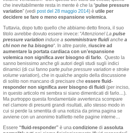
che inevitabilmente resta in mente è che la “
pulse pressure
variation
” (vedi
post del 28 maggio 2014
) è
utile per
decidere se fare o meno espansione volemica
.
Tuttavia, dopo tutto quello che abbiamo detto finora, il suo
titolo avrebbe dovuto essere invece: “
Attenzione! La
pulse
pressure variation
induce a
somministrare fluidi
anche
a
chi non ne ha bisogno
“. In altre parole,
riuscire ad
aumentare la portata cardiaca
con
un’espansione
volemica
non significa aver bisogno di farlo
. Questo la
sanno benissimo anche gli autori degli studi sugli indici
dinamici (di cui fanno parte
pulse pressure variation
e
stroke
volume variation
), che in qualche angolo della discussione
di solito non mancano di precisare che
essere fluid-
responder non significa aver bisogno di fluidi
(per inciso,
in questo articolo mi sembra si siano dimenticati di farlo…).
Ma purtroppo questa fondamentale avvertenza scompare
nel clamore di presunti grandi risultati, allo stesso modo in
cui si perde la smentita di una notizia da prima pagina se
avviene con un anonimo trafiletto nelle pagine interne…
Essere
“fluid-responder”
è una
condizione
di
assoluta