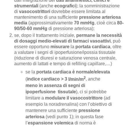
dall’integrazione dei
dati anamnestici, clinici e
strumentali
(anche
ecografici
); la somministrazione
di
vasocostrittori
dovrebbe essere limitata al
mantenimento di una sufficiente
pressione arteriosa
media
(approssimativamente
70 mmHg
, cioè circa
80-
90/50-60 mmHg
di pressione arteriosa);
se, dopo il trattamento iniziale,
permane la necessità
di dosaggi medio-elevati di farmaci vasoattivi
, può
essere opportuno
misurare
la
portata cardiaca
, oltre
a valutare i segni di ipoperfusione/ipossia tissutale
(riduzione di diuresi e saturazione venosa centrale,
aumento di lattati e tempo di refilling capillare,…)
se la
portata cardiaca è normale/elevata
2
(
indice cardiaco
> 3
l/min/m
, anche
meno in assenza di segni di
ipoperfusione tissutale
), ci si potrebbe
limitare a
modulare il vasocostrittore
(ad
esempio la noradrenalina) con l’obiettivo di
mantenere una sufficiente
pressione
arteriosa
(vedi punto 1); in questa fase
l’
espansione volemica
di norma è