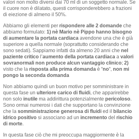
valori non molto diversi dai 70 ml di un soggetto normale. Se
il cuore non è dilatato, questi corrisponderebbero a frazioni
di eiezione di almeno il 50%.
Abbiamo gli elementi per
rispondere alle 2 domande
che
abbiamo formulato:
1)
nè Mario nè Pippo hanno bisogno
di aumentare la portata cardiaca
avendone una che è già
superiore a quella normale (soprattutto considerando che
sono sedati). Sappiamo infatti da almeno 20 anni che
nel
paziente critico
l’
aumento della portata cardiaca
a
valori
sovranormali
non produce alcun vantaggio clinico
;
2)
visto che la
risposta alla prima domanda
è “
no
“,
non mi
pongo la seconda domanda
Non abbiamo quindi un buon motivo per somministrare in
questa fase un
ulteriore carico di fluidi
, che apparirebbe
non solo
inutile
ma addirittura potenzialmente
pericoloso
.
Sono ormai numerosi i dati che supportano la convinzione
che la
somministrazione generosa di fluidi
ed il
bilancio
idrico positivo
si associano ad un
incremento
del
rischio
di morte
.
In questa fase ciò che mi preoccupa maggiormente è la