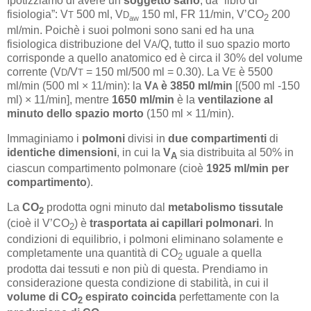
Ipotizziamo di avere un
soggetto sano
, da “libro di
fisiologia”: V
500 ml, V
150 ml, FR 11/min, V’CO
200
T
D
2
aw
ml/min. Poichè i suoi polmoni sono sani ed ha una
fisiologica distribuzione del V
/Q, tutto il suo spazio morto
A
corrisponde a quello anatomico ed è circa il 30% del volume
corrente (V
/V
= 150 ml/500 ml = 0.30). La V
è 5500
D
T
E
ml/min (500 ml × 11/min): la
V
è 3850 ml/min
[(500 ml -150
A
ml) × 11/min], mentre
1650 ml/min
è la
ventilazione al
minuto dello spazio morto
(150 ml × 11/min).
Immaginiamo i
polmoni
divisi in
due compartimenti
di
identiche dimensioni
, in cui la
V
sia distribuita al 50% in
A
ciascun compartimento polmonare (cioè
1925 ml/min per
compartimento
).
La
CO
prodotta ogni minuto dal
metabolismo tissutale
2
(cioè il V’CO
) è
trasportata ai capillari polmonari
. In
2
condizioni di equilibrio, i polmoni eliminano solamente e
completamente una quantità di CO
uguale a quella
2
prodotta dai tessuti e non più di questa. Prendiamo in
considerazione questa condizione di stabilità, in cui il
volume di CO
espirato
coincida
perfettamente con la
2