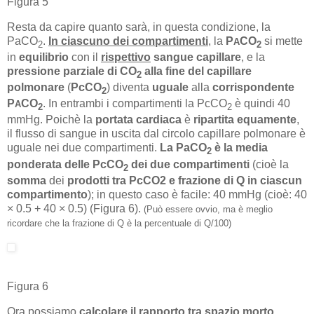
Figura 5
Resta da capire quanto sarà, in questa condizione, la
PaCO
.
In ciascuno dei compartimenti
, la
P
CO
si mette
A
2
2
in
equilibrio
con il
rispettivo
sangue capillare
, e la
pressione parziale di CO
alla fine del capillare
2
polmonare
(
PcCO
) diventa
uguale
alla
corrispondente
2
P
CO
. In entrambi i compartimenti la PcCO
è quindi 40
A
2
2
mmHg. Poichè la
portata cardiaca
è
ripartita equamente
,
il flusso di sangue in uscita dal circolo capillare polmonare è
uguale nei due compartimenti.
La PaCO
è la media
2
ponderata delle PcCO
dei due compartimenti
(cioè la
2
somma
dei
prodotti tra PcCO2 e frazione di Q in ciascun
compartimento
); in questo caso è facile: 40 mmHg (cioè: 40
× 0.5 + 40 × 0.5) (Figura 6).
(Può essere ovvio, ma è meglio
ricordare che la frazione di Q è la percentuale di Q/100)
Figura 6
Ora possiamo
calcolare il rapporto tra spazio morto