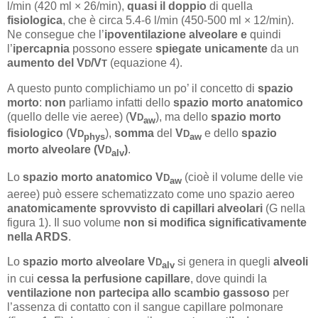
l/min (420 ml × 26/min),
quasi il doppio
di quella
fisiologica
, che è circa 5.4-6 l/min (450-500 ml × 12/min).
Ne consegue che l’
ipoventilazione alveolare
e
quindi
l’
ipercapnia
possono essere
spiegate unicamente
da un
aumento del V
/V
(equazione 4).
D
T
A questo punto complichiamo un po’ il concetto di
spazio
morto
:
non
parliamo infatti dello
spazio morto anatomico
(quello delle vie aeree) (
V
), ma dello
spazio morto
D
aw
fisiologico
(
V
),
somma
del
V
e dello
spazio
D
D
phys
aw
morto alveolare (V
)
.
D
alv
Lo
spazio morto anatomico
V
(cioè il volume delle vie
D
aw
aeree) può essere schematizzato come uno spazio aereo
anatomicamente sprovvisto di capillari alveolari
(G nella
figura 1). Il suo volume
non si modifica significativamente
nella ARDS
.
Lo
spazio morto alveolare V
si genera in quegli
alveoli
D
alv
in cui
cessa la perfusione capillare
, dove quindi la
ventilazione
non partecipa allo scambio gassoso
per
l’assenza di contatto con il sangue capillare polmonare