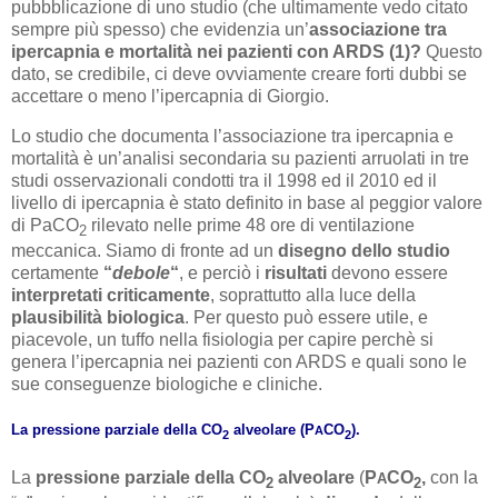
pubbblicazione di uno studio (che ultimamente vedo citato
sempre più spesso) che evidenzia un’
associazione tra
ipercapnia e mortalità nei pazienti con ARDS (1)?
Questo
dato, se credibile, ci deve ovviamente creare forti dubbi se
accettare o meno l’ipercapnia di Giorgio.
Lo studio che documenta l’associazione tra ipercapnia e
mortalità è un’analisi secondaria su pazienti arruolati in tre
studi osservazionali condotti tra il 1998 ed il 2010 ed il
livello di ipercapnia è stato definito in base al peggior valore
di PaCO
rilevato nelle prime 48 ore di ventilazione
2
meccanica. Siamo di fronte ad un
disegno dello studio
certamente
“
debole
“
, e perciò i
risultati
devono essere
interpretati criticamente
, soprattutto alla luce della
plausibilità biologica
. Per questo può essere utile, e
piacevole, un tuffo nella fisiologia per capire perchè si
genera l’ipercapnia nei pazienti con ARDS e quali sono le
sue conseguenze biologiche e cliniche.
La pressione parziale della CO
alveolare (P
CO
).
A
2
2
La
pressione parziale della CO
alveolare
(
P
CO
,
con la
A
2
2