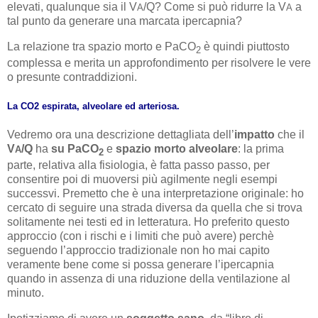
elevati, qualunque sia il V
/Q? Come si può ridurre la V
a
A
A
tal punto da generare una marcata ipercapnia?
La relazione tra spazio morto e PaCO
è quindi piuttosto
2
complessa e merita un approfondimento per risolvere le vere
o presunte contraddizioni.
La CO2 espirata, alveolare ed arteriosa.
Vedremo ora una descrizione dettagliata dell’
impatto
che il
V
/Q
ha
su PaCO
e
spazio morto alveolare
: la prima
A
2
parte, relativa alla fisiologia, è fatta passo passo, per
consentire poi di muoversi più agilmente negli esempi
successvi. Premetto che è una interpretazione originale: ho
cercato di seguire una strada diversa da quella che si trova
solitamente nei testi ed in letteratura. Ho preferito questo
approccio (con i rischi e i limiti che può avere) perchè
seguendo l’approccio tradizionale non ho mai capito
veramente bene come si possa generare l’ipercapnia
quando in assenza di una riduzione della ventilazione al
minuto.