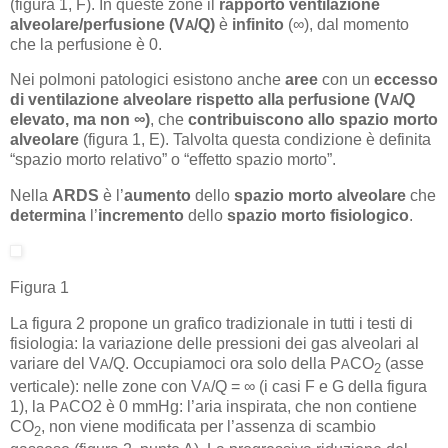
(figura 1, F). In queste zone il
rapporto ventilazione
alveolare/perfusione (V
/Q)
è
infinito
(∞), dal momento
A
che la perfusione è 0.
Nei polmoni patologici esistono anche
aree
con un
eccesso
di ventilazione alveolare rispetto alla perfusione (V
/Q
A
elevato, ma non ∞)
, che
contribuiscono allo spazio morto
alveolare
(figura 1, E). Talvolta questa condizione è definita
“spazio morto relativo” o “effetto spazio morto”.
Nella
ARDS
è l’
aumento
dello
spazio morto alveolare
che
determina
l’
incremento
dello
spazio morto fisiologico
.
Figura 1
La figura 2 propone un grafico tradizionale in tutti i testi di
fisiologia: la variazione delle pressioni dei gas alveolari al
variare del V
/Q. Occupiamoci ora solo della P
CO
(asse
A
A
2
verticale): nelle zone con V
/Q = ∞ (i casi F e G della figura
A
1), la P
CO2 è 0 mmHg: l’aria inspirata, che non contiene
A
CO
, non viene modificata per l’assenza di scambio
2