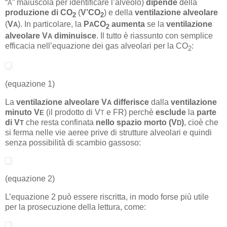
“
” maiuscola per identificare l’alveolo)
dipende
della
A
produzione di CO
(
V’CO
) e della
ventilazione alveolare
2
2
(
V
). In particolare, la
P
CO
aumenta
se la
ventilazione
A
A
2
alveolare V
diminuisce
. Il tutto è riassunto con semplice
A
efficacia nell’equazione dei gas alveolari per la CO
:
2
(equazione 1)
La
ventilazione alveolare V
differisce
dalla
ventilazione
A
minuto V
(il prodotto di V
e FR) perchè
esclude
la
parte
E
T
di V
che resta confinata
nello spazio morto (V
)
, cioè che
T
D
si ferma nelle vie aeree prive di strutture alveolari e quindi
senza possibilità di scambio gassoso:
(equazione 2)
L’equazione 2 può essere riscritta, in modo forse più utile
per la prosecuzione della lettura, come: