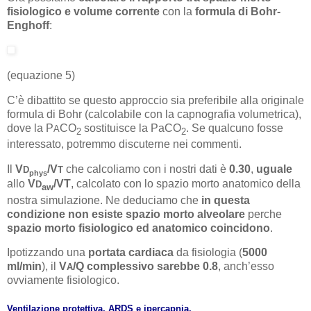
fisiologico e volume corrente
con la
formula di Bohr-
Enghoff
:
(equazione 5)
C’è dibattito se questo approccio sia preferibile alla originale
formula di Bohr (calcolabile con la capnografia volumetrica),
dove la P
CO
sostituisce la PaCO
. Se qualcuno fosse
A
2
2
interessato, potremmo discuterne nei commenti.
Il
V
/V
che calcoliamo con i nostri dati è
0.30
,
uguale
D
T
phys
allo
V
/VT
, calcolato con lo spazio morto anatomico della
D
aw
nostra simulazione. Ne deduciamo che
in questa
condizione non esiste spazio morto alveolare
perche
spazio morto fisiologico ed anatomico coincidono
.
Ipotizzando una
portata cardiaca
da fisiologia (
5000
ml/min
), il
V
/Q complessivo sarebbe 0.8
, anch’esso
A
ovviamente fisiologico.
Ventilazione protettiva, ARDS e ipercapnia.