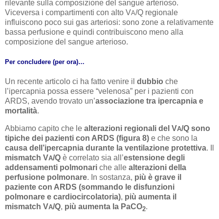
rilevante sulla composizione del sangue arterioso.
Viceversa i compartimenti con alto V
/Q regionale
A
influiscono poco sui gas arteriosi: sono zone a relativamente
bassa perfusione e quindi contribuiscono meno alla
composizione del sangue arterioso.
Per concludere (per ora)…
Un recente articolo ci ha fatto venire il
dubbio
che
l’ipercapnia possa essere “velenosa” per i pazienti con
ARDS, avendo trovato un’
associazione tra ipercapnia e
mortalità
.
Abbiamo capito che le
alterazioni regionali del V
/Q sono
A
tipiche dei pazienti con ARDS (figura 8)
e che sono la
causa dell’ipercapnia durante la ventilazione protettiva
. Il
mismatch V
/Q
è correlato sia all’
estensione degli
A
addensamenti polmonari
che alle
alterazioni della
perfusione polmonare
. In sostanza,
più è grave il
paziente con ARDS (sommando le disfunzioni
polmonare e cardiocircolatoria)
,
più aumenta il
mismatch V
/Q
,
più aumenta la PaCO
.
A
2