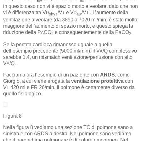
aw
aw
in questo caso non vi è spazio morto alveolare, dato che non
vi è differenza tra V
/V
e V
/V
. L’aumento della
D
T
D
T
phys
aw
ventilazione alveolare (da 3850 a 7020 ml/min) è stato molto
maggiore dell’aumento di spazio morto, e questo spiega la
riduzione della P
CO
e conseguentemente della PaCO
.
A
2
2
Se la portata cardiaca rimanesse uguale a quella
dell’esempio precedente (5000 ml/min), il V
/Q complessivo
A
sarebbe 1.4, un mismatch ventilazione/perfusione con alto
V
/Q.
A
Facciamo ora l’esempio di un paziente con
ARDS
, come
Giorgio, a cui viene erogata la
ventilazione protettiva
con
V
420 ml e FR 26/min. Il polmone è certamente diverso da
T
quello fisiologico.
Figura 8
Nella figura 8 vediamo una sezione TC di polmone sano a
sinistra e con ARDS a destra. Nel polmone sano vediamo
che il parenchima polmonare è di colore omogeneo. Nel