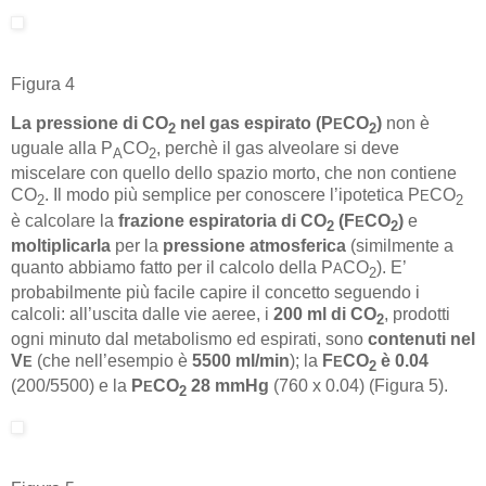
Figura 4
La pressione di CO
nel gas espirato (P
CO
)
non è
E
2
2
uguale alla P
CO
, perchè il gas alveolare si deve
A
2
miscelare con quello dello spazio morto, che non contiene
CO
. Il modo più semplice per conoscere l’ipotetica P
CO
E
2
2
è calcolare la
frazione espiratoria di CO
(F
CO
)
e
E
2
2
moltiplicarla
per la
pressione atmosferica
(similmente a
quanto abbiamo fatto per il calcolo della P
CO
). E’
A
2
probabilmente più facile capire il concetto seguendo i
calcoli: all’uscita dalle vie aeree, i
200 ml di CO
, prodotti
2
ogni minuto dal metabolismo ed espirati, sono
contenuti nel
V
(che nell’esempio è
5500 ml/min
); la
F
CO
è 0.04
E
E
2
(200/5500) e la
P
CO
28 mmHg
(760 x 0.04) (Figura 5).
E
2