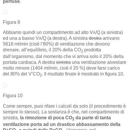
perfuse
.
Figura 9
Abbiamo quindi un compartimento ad alto V
/Q (a sinistra)
A
ed una a basso V
/Q (a destra). A sinistra
destra
arrivano
A
5616 ml/min (cioè l’80%) di ventilazione che devono
drenare, all’equilibrio, il 20% della CO
prodotta
2
dall’organismo, dal momento che vi arriva solo il 20% della
portata cardiaca. A destra
sinistra
una ventilazione alveolare
molto minore (1404 ml/min, cioè il 20 %) deve farsi carico
del 80% del V’CO
. Il risultato finale è mostrato in figura 10.
2
Figura 10
Come sempre, puoi rifare i calcoli da solo (il procedimento è
sempre lo stesso). La sostanza è che, nel compartimento di
sinistra,
la rimozione di poca CO
da parte di tanta
2
ventilazione porta ad un drastico abbassamento della