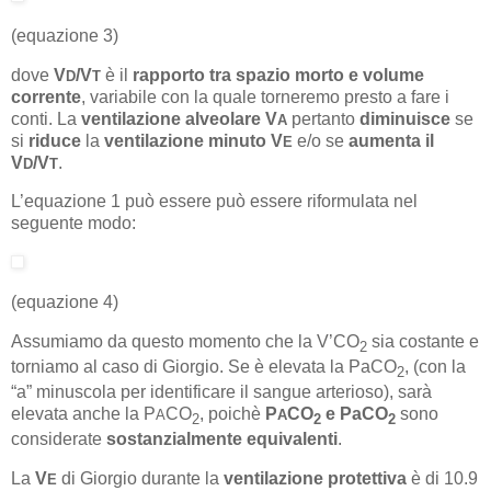
(equazione 3)
dove
V
/V
è il
rapporto tra spazio morto e volume
D
T
corrente
, variabile con la quale torneremo presto a fare i
conti. La
ventilazione alveolare V
pertanto
diminuisce
se
A
si
riduce
la
ventilazione minuto V
e/o se
aumenta il
E
V
/V
.
D
T
L’equazione 1 può essere può essere riformulata nel
seguente modo:
(equazione 4)
Assumiamo da questo momento che la V’CO
sia costante e
2
torniamo al caso di Giorgio. Se è elevata la PaCO
, (con la
2
“a” minuscola per identificare il sangue arterioso), sarà
elevata anche la P
CO
, poichè
P
CO
e PaCO
sono
A
A
2
2
2
considerate
sostanzialmente equivalenti
.
La
V
di Giorgio durante la
ventilazione protettiva
è di 10.9
E