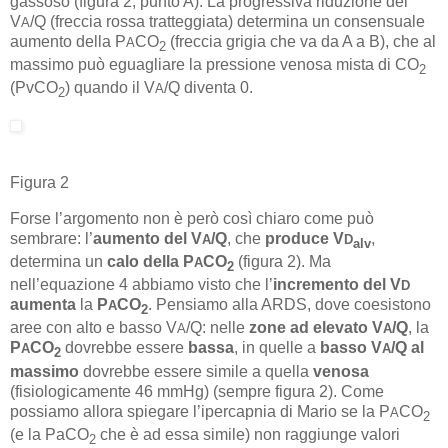
gassoso (figura 2, punto A). La progressiva riduzione del
V
/Q (freccia rossa tratteggiata) determina un consensuale
A
aumento della P
CO
(freccia grigia che va da A a B), che al
A
2
massimo può eguagliare la pressione venosa mista di CO
2
(PvCO
) quando il V
/Q diventa 0.
A
2
Figura 2
Forse l’argomento non è però così chiaro come può
sembrare: l’
aumento del V
/Q
, che
produce V
,
A
D
alv
determina un
calo della P
CO
(figura 2). Ma
A
2
nell’equazione 4 abbiamo visto che l’
incremento del V
D
aumenta
la
P
CO
. Pensiamo alla ARDS, dove coesistono
A
2
aree con alto e basso V
/Q: nelle
zone ad elevato V
/Q
, la
A
A
P
CO
dovrebbe essere
bassa
, in quelle a
basso V
/Q
al
A
A
2
massimo
dovrebbe essere simile a quella
venosa
(fisiologicamente 46 mmHg) (sempre figura 2). Come
possiamo allora spiegare l’ipercapnia di Mario se la P
CO
A
2
(e la PaCO
che è ad essa simile) non raggiunge valori
2