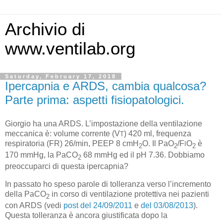
Archivio di
www.ventilab.org
Saturday, February 17, 2018
Ipercapnia e ARDS, cambia qualcosa?
Parte prima: aspetti fisiopatologici.
Giorgio ha una ARDS. L’impostazione della ventilazione
meccanica è: volume corrente (V
) 420 ml, frequenza
T
respiratoria (FR) 26/min, PEEP 8 cmH
O. Il PaO
/F
O
è
I
2
2
2
170 mmHg, la PaCO
68 mmHg ed il pH 7.36. Dobbiamo
2
preoccuparci di questa ipercapnia?
In passato ho speso parole di tolleranza verso l’incremento
della PaCO
in corso di ventilazione protettiva nei pazienti
2
con ARDS (vedi
post del 24/09/2011
e
del 03/08/2013
).
Questa tolleranza è ancora giustificata dopo la