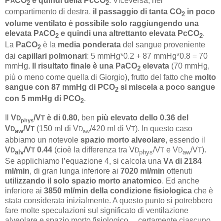
P
CO
e quindi della PcCO
. Viceversa, nel
A
2
2
compartimento di destra,
il passaggio di tanta CO
in poco
2
volume ventilato è possibile solo raggiungendo una
elevata P
CO
e quindi una altrettanto elevata PcCO
.
A
2
2
La
PaCO
è la
media ponderata
del sangue proveniente
2
dai
capillari polmonari
: 5 mmHg*0.2 + 87 mmHg*0.8 = 70
mmHg.
Il risultato finale è una PaCO
elevata
(70 mmHg,
2
più o meno come quella di Giorgio), frutto del fatto che
molto
sangue con 87 mmHg di PCO
si miscela a poco sangue
2
con 5 mmHg di PCO
.
2
Il
V
/V
è di 0.80
, ben
più elevato dello 0.36 del
D
T
phys
V
/V
(150 ml di V
/420 ml di V
). In questo caso
D
T
D
T
aw
aw
abbiamo un notevole
spazio morto alveolare
, essendo il
V
/V
0.44
(cioè la differenza tra V
/V
e V
/V
).
D
T
D
T
D
T
alv
phys
aw
Se applichiamo l’equazione 4, si calcola una
V
di 2184
A
ml/min
, di gran lunga inferiore ai
7020 ml/min
ottenuti
utilizzando il solo spazio morto anatomico
. Ed anche
inferiore ai
3850 ml/min della condizione fisiologica
che è
stata considerata inizialmente. A questo punto si potrebbero
fare molte speculazioni sul significato di ventilazione
alveolare e spazio morto fisiologico… certamente ciascuno