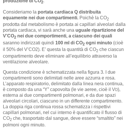
produzione di CO
.
2
Consideriamo la
portata cardiaca Q
distribuita
equamente nei due compartimenti.
Poichè la CO
2
prodotta dal metabolismo è portata ai capillari alveolari dalla
portata cardiaca, vi sarà anche una
uguale ripartizione del
V’CO
nei due comportimenti, a ciascuno dei quali
2
saranno indirizzati quindi
100 ml di CO
ogni minuto
(cioè
2
il 50% del V’CO2). E’ questa la quantità di CO
che ciascun
2
compartimento deve eliminare all’equilibrio attraverso la
ventilazione alveolare.
Questa condizione è schematizzata nella figura 3. I due
compartimenti sono delimitati nelle aree azzurra e rosa.
L’apparato respiratorio, delimitato dalla linea nera continua,
è composto da una “Y” capovolta (le vie aeree, cioè il V
),
D
esterna ai due compartimenti polmonari, e da due spazi
alveolari circolari, ciascuno in un differente compartimento.
La doppia riga continua rossa schematizza i rispettivi
capillari polmonari, nel cui interno è quantificato il flusso di
CO
che, trasportato dal sangue, deve essere “smaltito” nei
2
polmoni ogni minuto.