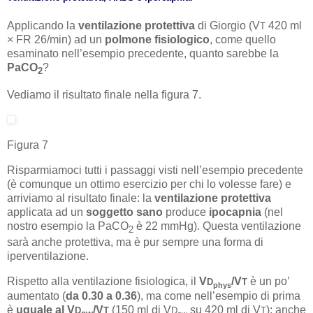
Applicando la
ventilazione protettiva
di Giorgio (V
420 ml
T
× FR 26/min) ad un
polmone fisiologico
, come quello
esaminato nell’esempio precedente, quanto sarebbe la
PaCO
?
2
Vediamo il risultato finale nella figura 7.
Figura 7
Risparmiamoci tutti i passaggi visti nell’esempio precedente
(è comunque un ottimo esercizio per chi lo volesse fare) e
arriviamo al risultato finale: la
ventilazione protettiva
applicata ad un
soggetto sano
produce
ipocapnia
(nel
nostro esempio la PaCO
è 22 mmHg). Questa ventilazione
2
sarà anche protettiva, ma è pur sempre una forma di
iperventilazione.
Rispetto alla ventilazione fisiologica, il
V
/V
è un po’
D
T
phys
aumentato (
da 0.30 a 0.36
), ma come nell’esempio di prima
è
uguale al V
/V
(150 ml di V
su 420 ml di V
): anche
D
T
D
T