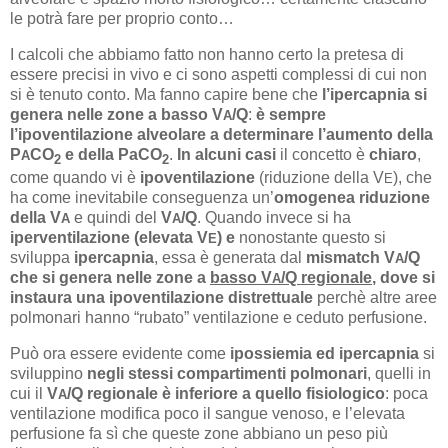
le potrà fare per proprio conto…
I calcoli che abbiamo fatto non hanno certo la pretesa di
essere precisi in vivo e ci sono aspetti complessi di cui non
si è tenuto conto. Ma fanno capire bene che
l’ipercapnia si
genera nelle zone a basso V
/Q
:
è sempre
A
l’ipoventilazione alveolare a determinare l’aumento della
P
CO
e della PaCO
.
In alcuni casi
il concetto è
chiaro
,
A
2
2
come quando vi è
ipoventilazione
(riduzione della V
), che
E
ha come inevitabile conseguenza un’
omogenea riduzione
della V
e quindi del
V
/Q
. Quando invece si ha
A
A
iperventilazione (elevata V
)
e
nonostante questo si
E
sviluppa
ipercapnia
, essa è generata dal
mismatch V
/Q
A
che si genera nelle zone a
basso V
/Q regionale
, dove si
A
instaura una ipoventilazione distrettuale
perchè altre aree
polmonari hanno “rubato” ventilazione e ceduto perfusione.
Può ora essere evidente come
ipossiemia ed ipercapnia
si
sviluppino
negli stessi compartimenti polmonari
, quelli in
cui il
V
/Q regionale è inferiore a quello fisiologico
: poca
A
ventilazione modifica poco il sangue venoso, e l’elevata
perfusione fa sì che queste zone abbiano un peso più