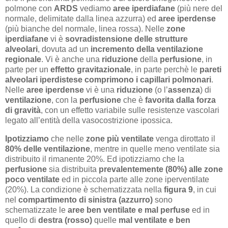
polmone con
ARDS
vediamo
aree iperdiafane
(più nere del
normale, delimitate dalla linea azzurra) ed
aree iperdense
(più bianche del normale, linea rossa). Nelle
zone
iperdiafane
vi è
sovradistensione delle strutture
alveolari
, dovuta ad un
incremento della ventilazione
regionale
. Vi è anche una
riduzione
della
perfusione
, in
parte per un
effetto gravitazionale
, in parte perchè le
pareti
alveolari iperdistese comprimono i capillari polmonari
.
Nelle
aree iperdense
vi è una
riduzione
(o l’
assenza
) di
ventilazione
, con la
perfusione
che è
favorita dalla forza
di gravità
, con un effetto variabile sulle resistenze vascolari
legato all’entità della vasocostrizione ipossica.
Ipotizziamo
che nelle
zone più ventilate
venga dirottato il
80% delle ventilazione
, mentre in quelle meno ventilate sia
distribuito il rimanente 20%. Ed ipotizziamo che la
perfusione
sia distribuita
prevalentemente (80%) alle zone
poco ventilate
ed in piccola parte alle zone iperventilate
(20%). La condizione è schematizzata nella
figura 9
, in cui
nel
compartimento di sinistra (azzurro)
sono
schematizzate le
aree ben ventilate e mal perfuse
ed in
quello di
destra (rosso)
quelle
mal ventilate e ben