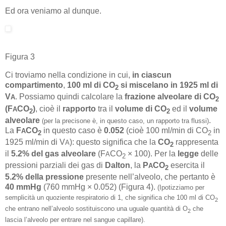
Ed ora veniamo al dunque.
Figura 3
Ci troviamo nella condizione in cui,
in ciascun
compartimento
,
100 ml di CO
si miscelano in 1925 ml di
2
V
. Possiamo quindi calcolare la
frazione alveolare di CO
A
2
(F
CO
)
, cioè il
rapporto
tra il
volume di CO
ed il
volume
A
2
2
alveolare
.
(per la precisone è, in questo caso, un rapporto tra flussi)
La
F
CO
in questo caso è
0.052
(cioè 100 ml/min di CO
in
A
2
2
1925 ml/min di V
): questo significa che la
CO
rappresenta
A
2
il
5.2%
del gas alveolare
(F
CO
× 100). Per la
legge
delle
A
2
pressioni parziali dei gas di
Dalton
, la
P
CO
esercita il
A
2
5.2%
della pressione
presente nell’alveolo, che pertanto è
40 mmHg
(760 mmHg × 0.052) (Figura 4).
(Ipotizziamo per
semplicità un quoziente respiratorio di 1, che significa che 100 ml di CO
2
che entrano nell’alveolo sostituiscono una uguale quantità di O
che
2
lascia l’alveolo per entrare nel sangue capillare).