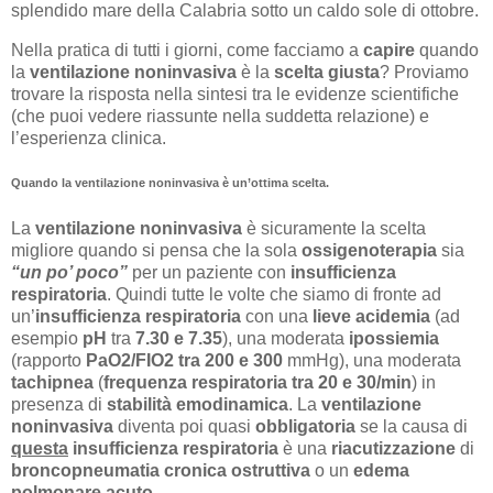
splendido mare della Calabria sotto un caldo sole di ottobre.
Nella pratica di tutti i giorni, come facciamo a
capire
quando
la
ventilazione noninvasiva
è la
scelta giusta
? Proviamo
trovare la risposta nella sintesi tra le evidenze scientifiche
(che puoi vedere riassunte nella suddetta relazione) e
l’esperienza clinica.
Quando la ventilazione noninvasiva è un’ottima scelta.
La
ventilazione noninvasiva
è sicuramente la scelta
migliore quando si pensa che la sola
ossigenoterapia
sia
“un po’ poco”
per un paziente con
insufficienza
respiratoria
. Quindi tutte le volte che siamo di fronte ad
un’
insufficienza respiratoria
con una
lieve acidemia
(ad
esempio
pH
tra
7.30 e 7.35
), una moderata
ipossiemia
(rapporto
PaO2/FIO2 tra 200 e 300
mmHg), una moderata
tachipnea
(
frequenza respiratoria tra 20 e 30/min
) in
presenza di
stabilità emodinamica
. La
ventilazione
noninvasiva
diventa poi quasi
obbligatoria
se la causa di
questa
insufficienza respiratoria
è una
riacutizzazione
di
broncopneumatia cronica ostruttiva
o un
edema
polmonare acuto
.