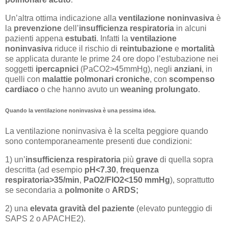
Un’altra ottima indicazione alla
ventilazione noninvasiva
è
la
prevenzione
dell’
insufficienza respiratoria
in alcuni
pazienti appena
estubati
. Infatti la
ventilazione
noninvasiva
riduce il rischio di
reintubazione
e
mortalità
se applicata durante le prime 24 ore dopo l’estubazione nei
soggetti
ipercapnici
(PaCO2>45mmHg), negli
anziani
, in
quelli con
malattie polmonari croniche
, con
scompenso
cardiaco
o che hanno avuto un
weaning prolungato
.
Quando la ventilazione noninvasiva è una pessima idea.
La ventilazione noninvasiva è la scelta peggiore quando
sono contemporaneamente presenti due condizioni:
1) un’
insufficienza respiratoria
più
grave
di quella sopra
descritta (ad esempio
pH<7.30
,
frequenza
respiratoria>35/min
,
PaO2/FIO2<150 mmHg
), soprattutto
se secondaria a
polmonite
o
ARDS;
2) una
elevata gravità del paziente
(elevato punteggio di
SAPS 2 o APACHE2).