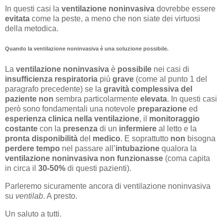
In questi casi la
ventilazione noninvasiva
dovrebbe essere
evitata
come la peste, a meno che non siate dei virtuosi
della metodica.
Quando la ventilazione noninvasiva è una soluzione possibile.
La
ventilazione noninvasiva
è
possibile
nei casi di
insufficienza respiratoria
più
grave
(come al punto 1 del
paragrafo precedente) se la
gravità complessiva del
paziente
non
sembra particolarmente
elevata
. In questi casi
però sono fondamentali una notevole
preparazione
ed
esperienza clinica nella ventilazione
, il
monitoraggio
costante
con la
presenza
di un
infermiere
al letto e la
pronta disponibilità
del
medico
. E soprattutto
non
bisogna
perdere
tempo
nel passare all’
intubazione
qualora la
ventilazione noninvasiva
non funzionasse
(coma capita
in circa il
30-50%
di questi pazienti).
Parleremo sicuramente ancora di ventilazione noninvasiva
su
ventilab
. A presto.
Un saluto a tutti.