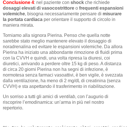
Conclusione 4
: nel paziente con
shock
che richiede
dosaggi elevati di vasocostrittore
o
frequenti espansioni
volemiche
, bisogna necessariamente pensare di
misurare
la portata cardiaca
per orientare il supporto di circolo in
maniera mirata.
Torniamo alla signora Pierina. Penso che quella notte
sarebbe stato meglio mantenere elevato il dosaggio di
noradrenalina ed evitare le espansioni volemiche. Da allora
Pierina ha iniziato una abbondante rimozione di fluidi prima
con la CVVH e quindi, una volta ripresa la diuresi, coi
diuretici, arrivando a perdere oltre 15 kg di peso. A distanza
di circa 20 giorni Pierina non ha segni di infezione, è
normotesa senza farmaci vasoattivi, è ben vigile, è svezzata
dalla ventilazione, ha meno di 2 mg/dL di creatinina (senza
CVVH) e sta aspettando il trasferimento in riabilitazione.
Un sorriso a tutti gli amici di
ventilab
, con l’augurio di
riscoprire l’emodinamica: un’arma in più nel nostro
repertorio.