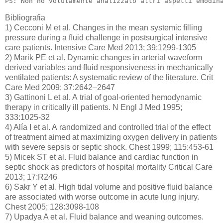
PS: Non ho volutamente analizzato altri aspetti emodin
Bibliografia
1) Cecconi M et al. Changes in the mean systemic ﬁlling
pressure during a ﬂuid challenge in postsurgical intensive
care patients. Intensive Care Med 2013; 39:1299-1305
2) Marik PE et al. Dynamic changes in arterial waveform
derived variables and ﬂuid responsiveness in mechanically
ventilated patients: A systematic review of the literature. Crit
Care Med 2009; 37:2642–2647
3) Gattinoni L et al. A trial of goal-oriented hemodynamic
therapy in critically ill patients. N Engl J Med 1995;
333:1025-32
4) Alía I et al. A randomized and controlled trial of the effect
of treatment aimed at maximizing oxygen delivery in patients
with severe sepsis or septic shock. Chest 1999; 115:453-61
5) Micek ST et al. Fluid balance and cardiac function in
septic shock as predictors of hospital mortality Critical Care
2013; 17:R246
6) Sakr Y et al. High tidal volume and positive fluid balance
are associated with worse outcome in acute lung injury.
Chest 2005; 128:3098-108
7) Upadya A et al. Fluid balance and weaning outcomes.