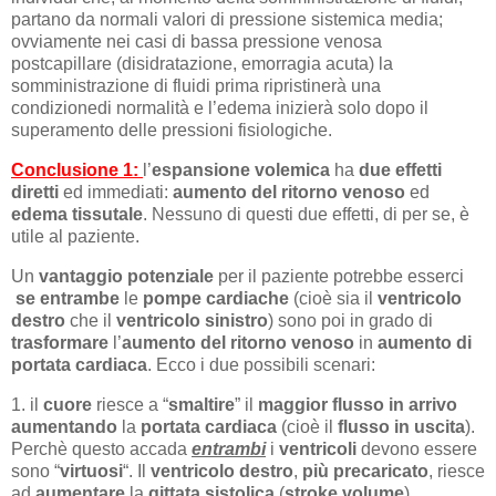
partano da normali valori di pressione sistemica media;
ovviamente nei casi di bassa pressione venosa
postcapillare (disidratazione, emorragia acuta) la
somministrazione di fluidi prima ripristinerà una
condizionedi normalità e l’edema inizierà solo dopo il
superamento delle pressioni fisiologiche.
Conclusione 1:
l’
espansione volemica
ha
due
effetti
diretti
ed immediati:
aumento del ritorno venoso
ed
edema tissutale
. Nessuno di questi due effetti, di per se, è
utile al paziente.
Un
vantaggio potenziale
per il paziente potrebbe esserci
se
entrambe
le
pompe
cardiache
(cioè sia il
ventricolo
destro
che il
ventricolo sinistro
) sono poi in grado di
trasformare
l’
aumento del ritorno venoso
in
aumento di
portata cardiaca
. Ecco i due possibili scenari:
1. il
cuore
riesce a “
smaltire
” il
maggior flusso in arrivo
aumentando
la
portata cardiaca
(cioè il
flusso in uscita
).
Perchè questo accada
entrambi
i
ventricoli
devono essere
sono “
virtuosi
“. Il
ventricolo destro
,
più
precaricato
, riesce
ad
aumentare
la
gittata sistolica
(
stroke volume
).