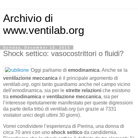
Archivio di
www.ventilab.org
Sunday, December 15, 2013
Shock settico: vasocostrittori o fluidi?
Oggi parliamo di
emodinamica
. Anche se la
ventilazione
meccanica
è il principale argomento di
ventilab.org
, ogni tanto guardiamo anche nel campo vicino
dell’emodinamica, sia per le
strette
relazioni
che esistono
tra
emodinamica
e
ventilazione
meccanica
, sia per
l’interesse ripetutamente manifestato per queste digressioni
da parte della tribù di
ventilab.org
(un grazie ai 7331
visitatori unici degli ultimi 30 giorni).
Vorrei condividere l’esperienza di Pierina, una donna di
circa 70 anni con uno
shock settico
da candidemia.