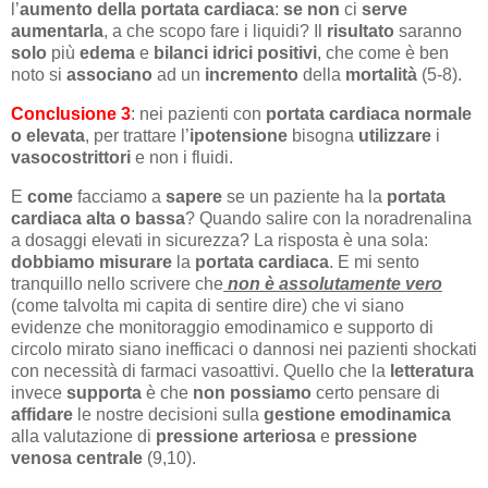
l’
aumento della portata cardiaca
:
se
non
ci
serve
aumentarla
, a che scopo fare i liquidi? Il
risultato
saranno
solo
più
edema
e
bilanci idrici positivi
, che come è ben
noto si
associano
ad un
incremento
della
mortalità
(5-8).
Conclusione 3
: nei pazienti con
portata cardiaca normale
o elevata
, per trattare l’
ipotensione
bisogna
utilizzare
i
vasocostrittori
e non i fluidi.
E
come
facciamo a
sapere
se un paziente ha la
portata
cardiaca alta o bassa
? Quando salire con la noradrenalina
a dosaggi elevati in sicurezza? La risposta è una sola:
dobbiamo
misurare
la
portata
cardiaca
. E mi sento
tranquillo nello scrivere che
non è assolutamente vero
(come talvolta mi capita di sentire dire) che vi siano
evidenze che monitoraggio emodinamico e supporto di
circolo mirato siano inefficaci o dannosi nei pazienti shockati
con necessità di farmaci vasoattivi. Quello che la
letteratura
invece
supporta
è che
non
possiamo
certo pensare di
affidare
le nostre decisioni sulla
gestione emodinamica
alla valutazione di
pressione arteriosa
e
pressione
venosa centrale
(9,10).