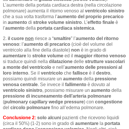
L’aumento della portata cardiaca destra (nella circolazione
polmonare) aumenta il ritorno venoso al
ventricolo sinistro
che a sua volta trasforma l’
aumento del proprio precarico
in
aumento
di
stroke volume sinistro
. L’
effetto finale
è
l’
aumento
della
portata cardiaca sistemica
.
2.
il cuore
non
riesce a “
smaltire
” l’
aumento del ritorno
venoso
: l’
aumento di precarico
(cioè del volume del
ventricolo alla fine della diastole)
non
è in grado di
aumentare
lo
stroke volume
ed il
maggior ritorno venoso
si traduce quindi nella
dilatazione
delle
strutture vascolari
a monte del ventricolo
e nell’
aumento delle pressioni al
loro interno
. Se il
ventricolo
che
fallisce
è il
destro
,
possiamo quindi misurare un
aumento
della
pressione
venosa centrale
. Se invece il
fallimento
è dovuto al
ventricolo sinistro
, possiamo misurare un
aumento
della
pressione di incuneamento dell’arteria polmonare
(
pulmonary capillary wedge pressure
) con
congestione
del
circolo polmonare
fino all’edema polmonare.
Conclusione 2:
solo alcuni
pazienti che ricevono liquidi
(circa il 50%) (1-2) sono in grado di
aumentare
la
portata