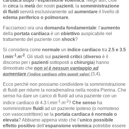
cardiaca
dopo
l’
espansione volemica
. Negli altri, cioè
in
circa
la
metà
dei nostri
pazienti
, la
somministrazione
di
fluidi
servirà esclusivamente ad
aumentare
il livello di
edema periferico o polmonare
.
Facciamoci ora una
domanda fondamentale
: l’
aumento
della
portata cardiaca
è un
obiettivo
auspicabile nel
trattamento del paziente con
shock
?
Si considera come
normale
un
indice cardiaco
tra
2.5 e 3.5
-1
-2
l.min
.m
. Gli studi sui
pazienti critici
(
diverso
è il
discorso per i
pazienti
sottoposti a
chirurgia
) hanno
dimostrato che
non vi è nessun vantaggio ad
aumentare
(3,4).
l’indice cardiaco
oltre questi valori
Ecco perchè non possiamo condividere la somministrazione
di fluidi per ridurre la noradrenalina nella nostra Pierina. Che
senso ha dare un carico di fluidi ad una paziente con un
-1
-2
indice cardiaco di 4.3 l.min
.m
?
Che senso
ha
somministrare
fluidi
ad un paziente ipoteso (o normoteso
con vasocostrittore) se la
portata cardiaca è normale o
elevata
? Abbiamo appena visto che l’
unico possibile
effetto positivo
dell’
espansione volemica
potrebbe essere