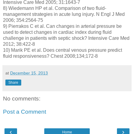
Intensive Care Med 2005; 31:1643-7
8) Wiedemann HP et al. Comparison of two fluid-
management strategies in acute lung injury. N Engl J Med
2006; 354:2564-75
9) Pierrakos C et al. Can changes in arterial pressure be
used to detect changes in cardiac index during ﬂuid
challenge in patients with septic shock? Intensive Care Med
2012; 38:422-8
10) Marik PE et al. Does central venous pressure predict
fluid responsiveness? Chest 2008;134;172-8
at
December 15, 2013
Share
No comments:
Post a Comment
‹
›
Home