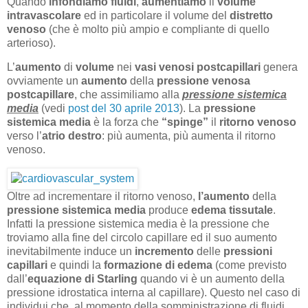
Quando
infondiamo
fluidi
,
aumentiamo
il
volume
intravascolare
ed in particolare il volume del
distretto
venoso
(che è molto più ampio e compliante di quello
arterioso).
L’
aumento
di
volume
nei
vasi venosi postcapillari
genera
ovviamente un
aumento
della
pressione
venosa
postcapillare
, che assimiliamo alla
pressione sistemica
media
(vedi
post del 30 aprile 2013
). La
pressione
sistemica media
è la forza che
“spinge”
il
ritorno venoso
verso l’
atrio destro
: più aumenta, più aumenta il ritorno
venoso.
Oltre ad incrementare il ritorno venoso,
l’aumento
della
pressione sistemica media
produce
edema tissutale
.
Infatti la pressione sistemica media è la pressione che
troviamo alla fine del circolo capillare ed il suo aumento
inevitabilmente induce un
incremento
delle
pressioni
capillari
e quindi la
formazione di edema
(come previsto
dall’
equazione di Starling
quando vi è un aumento della
pressione idrostatica interna al capillare). Questo nel caso di
individui che, al momento della somministrazione di fluidi,