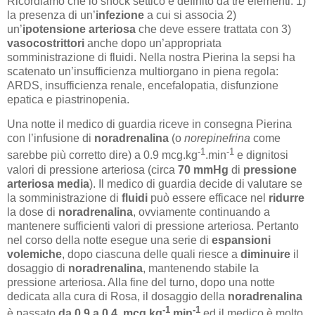
Ricordiamo che lo shock settico è definito da tre elementi: 1)
la presenza di un’
infezione
a cui si associa 2)
un’
ipotensione
arteriosa
che deve essere trattata con 3)
vasocostrittori
anche dopo un’appropriata
somministrazione di fluidi. Nella nostra Pierina la sepsi ha
scatenato un’insufficienza multiorgano in piena regola:
ARDS, insufficienza renale, encefalopatia, disfunzione
epatica e piastrinopenia.
Una notte il medico di guardia riceve in consegna Pierina
con l’infusione di
noradrenalina
(o
norepinefrina
come
-1
-1
sarebbe più corretto dire) a 0.9 mcg.kg
.min
e dignitosi
valori di pressione arteriosa (circa
70 mmHg
di
pressione
arteriosa media
). Il medico di guardia decide di valutare se
la somministrazione di
fluidi
può essere efficace nel
ridurre
la dose di
noradrenalina
, ovviamente continuando a
mantenere sufficienti valori di pressione arteriosa. Pertanto
nel corso della notte esegue una serie di
espansioni
volemiche
, dopo ciascuna delle quali riesce a
diminuire
il
dosaggio di
noradrenalina
, mantenendo stabile la
pressione arteriosa. Alla fine del turno, dopo una notte
dedicata alla cura di Rosa, il dosaggio della
noradrenalina
-1
-1
è passato
da 0.9 a 0.4 mcg.kg
.min
ed il medico è molto