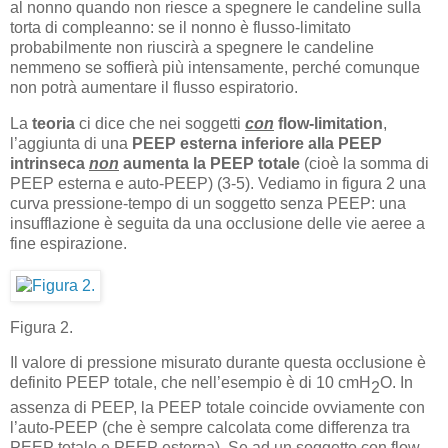
al nonno quando non riesce a spegnere le candeline sulla
torta di compleanno: se il nonno è flusso-limitato
probabilmente non riuscirà a spegnere le candeline
nemmeno se soffierà più intensamente, perché comunque
non potrà aumentare il flusso espiratorio.
La
teoria
ci dice che nei soggetti
con
flow-limitation
,
l’aggiunta di una
PEEP esterna inferiore alla PEEP
intrinseca
non
aumenta la PEEP totale
(cioè la somma di
PEEP esterna e auto-PEEP) (3-5). Vediamo in figura 2 una
curva pressione-tempo di un soggetto senza PEEP: una
insufflazione è seguita da una occlusione delle vie aeree a
fine espirazione.
Figura 2.
Il valore di pressione misurato durante questa occlusione è
definito PEEP totale, che nell’esempio è di 10 cmH
O. In
2
assenza di PEEP, la PEEP totale coincide ovviamente con
l’auto-PEEP (che è sempre calcolata come differenza tra
PEEP totale e PEEP esterna). Se ad un soggetto con flow