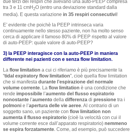
due terzi dei respiri che avevano una auto-PEEP compresa
tra 3 e 11 cmH
O (entro una deviazione standard dalla
2
media). E questa variazione
in 35 respiri consecutivi
!
E’ evidente che poichè la PEEP intrinseca varia
continuamente nello stesso paziente, non ha molto senso
cerca di applicare il famoso 80% di PEEP rispetto al valore
di auto-PEEP: quale valore di auto-PEEP?
3) la PEEP interagisce con la auto-PEEP in maniera
differente nei pazienti con e senza flow limitation.
La
flow limitation
a cui ci riferiamo è più precisamente la
“
tidal expiratory flow limitation
”, cioè quella flow limitation
che si manifesta
durante l’espirazione del normale
volume corrente
. La
flow limitation
è una condizione che
rende
impossibile
l’
aumento del flusso espiratorio
nonostante
l’
aumento
della
differenza
di
pressione
tra i
polmoni
e l’
apertura delle vie aeree
. Al contrario di un
soggetto sano, un paziente con
flow limitation
non
aumenta il flusso espiratorio
(cioè la velocità con cui il
volume corrente esce dall’apparato respiratorio)
nemmeno
se espira forzatamente
. Come, ad esempio, può succedere