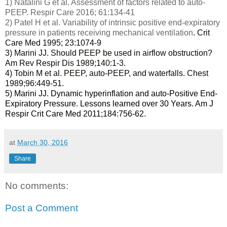
1) Natalini G et al. Assessment of factors related to auto-
PEEP. Respir Care 2016; 61:134-41
2) Patel H et al. Variability of intrinsic positive end-expiratory
pressure in patients receiving mechanical ventilation
. Crit
Care Med 1995; 23:1074-9
3) Marini JJ. Should PEEP be used in airflow obstruction?
Am Rev Respir Dis 1989;140:1-3.
4) Tobin M et al. PEEP, auto-PEEP, and waterfalls. Chest
1989;96:449-51.
5)
Marini JJ. Dynamic hyperinflation and auto-Positive End-
Expiratory Pressure. Lessons learned over 30 Years.
Am J
Respir Crit Care Med
2011;184:756-62.
at
March 30, 2016
Share
No comments:
Post a Comment