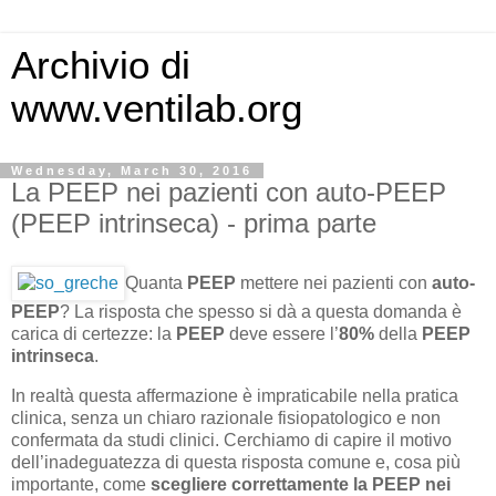
Archivio di
www.ventilab.org
Wednesday, March 30, 2016
La PEEP nei pazienti con auto-PEEP
(PEEP intrinseca) - prima parte
Quanta
PEEP
mettere nei pazienti con
auto-
PEEP
? La risposta che spesso si dà a questa domanda è
carica di certezze: la
PEEP
deve essere l’
80%
della
PEEP
intrinseca
.
In realtà questa affermazione è impraticabile nella pratica
clinica, senza un chiaro razionale fisiopatologico e non
confermata da studi clinici. Cerchiamo di capire il motivo
dell’inadeguatezza di questa risposta comune e, cosa più
importante, come
scegliere correttamente la PEEP nei