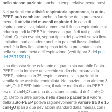
nello stesso paziente
, anche in tempi relativemente brevi.
Nei pazienti con
attività respiratoria spontanea
, la
auto-
PEEP
può cambiare
anche in funzione della presenza o
meno di
attività dei muscoli espiratori
. In caso di
espirazione attiva, infatti aumenterà il flusso espiratorio e si
ridurrà quindi la PEEP intrinseca, a parità di tutti gli altri
fattori. Questo evento, seppur tipico dei pazienti senza flow
limitation, può accadere anche in pazienti flusso-limitati,
perchè la flow limitation spesso inizia a presentarsi solo
nella seconda metà dell’espirazione (vedi figura 3 del
post
del 25/11/2012
).
Una dimostrazione eclatante di quanto sia variabile l’auto-
PEEP ce la fornisce un vecchio studio che misurava la
PEEP intrinseca in 35 respiri consecutivi in pazienti in
ventilazione assistita-controllata. Nei pazienti con almeno 3
cmH
O di PEEP intrinseca, il valore medio di auto-PEEP
2
era di 7 cmH
O con una deviazione standard di 4 cmH
O
2
2
(2). Detto in altre parole,
nello stesso paziente
il valore
della
auto-PEEP
poteva ragionevolmente
variare tra 0 e 15
cmH
O
(pari a due deviazioni standard dalla media), con i
2